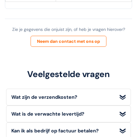
Zie je gegevens die onjuist zijn, of heb je vragen hierover?
Neem dan contact met ons op
Veelgestelde vragen
Wat zijn de verzendkosten?
Wij bieden
gratis verzending
voor bestellingen met een
Wat is de verwachte levertijd?
orderwaarde
vanaf €100 (excl. BTW)
. Voor bestellingen
onder dit bedrag geldt een standaard verzendtarief van
Voorradige artikelen die u op werkdagen bestelt, heeft u
€6,95
.
Kan ik als bedrijf op factuur betalen?
doorgaans de volgende werkdag
al in huis.