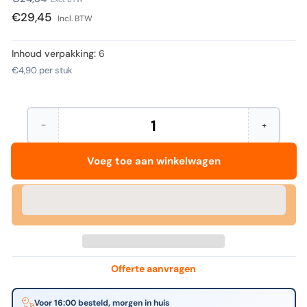
prijs
€29,45
Incl. BTW
Inhoud verpakking:
6
€4,90
per stuk
−
+
Hoeveelheid
Aantal
Verhoog
verminderen
het
voor
aantal
Voeg toe aan winkelwagen
Cross
voor
-
Cross
Rollerpenvulling
-
selectip
Rollerpenvu
m
selectip
zwart
m
|
zwart
6
|
stuks
6
stuks
Offerte aanvragen
Voor 16:00 besteld, morgen in huis