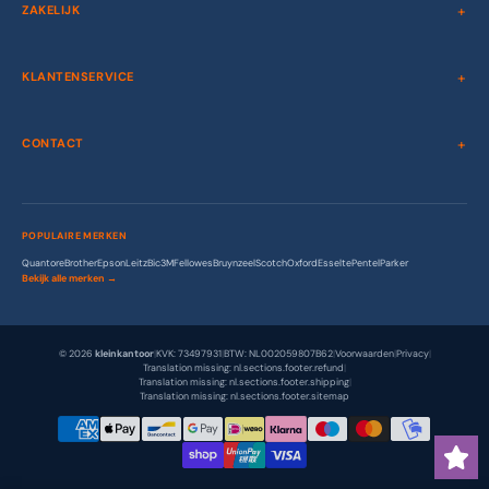
ZAKELIJK
KLANTENSERVICE
CONTACT
POPULAIRE MERKEN
Quantore
Brother
Epson
Leitz
Bic
3M
Fellowes
Bruynzeel
Scotch
Oxford
Esselte
Pentel
Parker
Bekijk alle merken →
© 2026
kleinkantoor
|
KVK: 73497931
|
BTW: NL002059807B62
|
Voorwaarden
|
Privacy
|
Translation missing: nl.sections.footer.refund
|
Translation missing: nl.sections.footer.shipping
|
Translation missing: nl.sections.footer.sitemap
Betaalmethodes