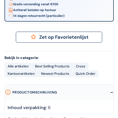
Gratis verzending vanaf €100
Achteraf betalen op factuur
14 dagen retourrecht (particulier)
Zet op Favorietenlijst
Bekijk in categorie:
Alle artikelen
Best Selling Products
Cross
Kantoorartikelen
Newest Products
Quick Order
PRODUCTOMSCHRIJVING
Inhoud verpakking:
6