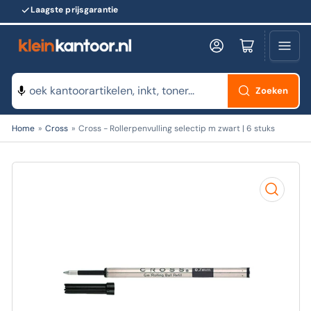
Laagste prijsgarantie
Log in
Minikarretje openen
Zoeken
Zoeken
Home
»
Cross
»
Cross - Rollerpenvulling selectip m zwart | 6 stuks
naar
producten
Open