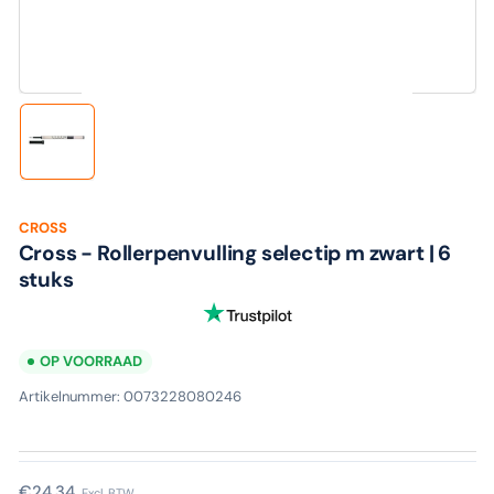
media
1
in
modaal
Laad
afbeelding
1
in
galerijweergave
CROSS
Cross - Rollerpenvulling selectip m zwart | 6
stuks
OP VOORRAAD
Artikelnummer:
0073228080246
Normale
€24,34
Excl. BTW