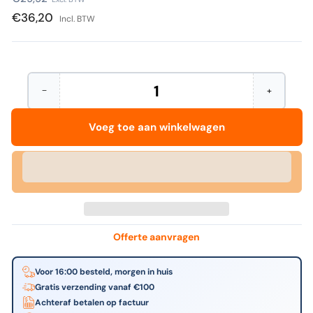
prijs
€36,20
Incl. BTW
−
+
Hoeveelheid
Aantal
Verhoog
verminderen
het
voor
aantal
Voeg toe aan winkelwagen
Kensington
voor
-
Kensington
Draadloze
-
Presenter
Draadloze
met
Presenter
Rode
met
laser
Rode
Nano-
laser
ontvanger
Nano-
ontvanger
Offerte aanvragen
Voor 16:00 besteld, morgen in huis
Gratis verzending vanaf €100
Achteraf betalen op factuur