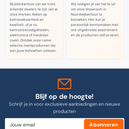
Bij kleinkantoor zijn we trots
Wij nodigen je van harte uit
erkende dealers te zijn van al
om onze showroom in
onze merken. Reken op
Noordwijkerhout te
betrouwbaarheid en
bezoeken. Hier kun je
kwaliteit, of je nu
persoonlijk kennismaken met
kantoorbenodigdheden,
ons uitgebreide assortiment
elektronica of meubilair
en de producten zelf ervaren.
zoekt. Ontdek onze ruime
selectie merkproducten die
aan jouw behoeften voldoen.
Blijf op de hoogte!
Schrijf je in voor exclusieve aanbiedingen en nieuwe
producten
Jouw
Abonneren
email