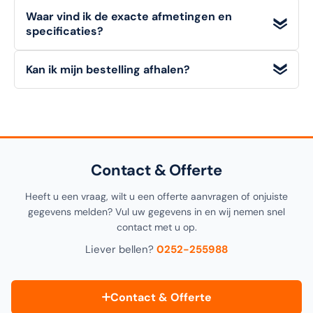
Particuliere klanten hebben een
bedenktermijn van 14
Waar vind ik de exacte afmetingen en
dagen
om een artikel (in originele staat) retour te melden.
specificaties?
Zakelijke klanten (B2B)
kunnen niet retourneren. Bekijk
onze retourvoorwaarden voor alle details.
Alle
technische details, materialen en afmetingen
van
Kan ik mijn bestelling afhalen?
dit artikel vindt u in de
specificatiesectie
hieronder op
deze pagina, alsook in de productomschrijving bovenaan.
Ja! U kunt uw bestelling
gratis afhalen
in onze
1000m²
showroom in Noordwijkerhout
. Selecteer "Click &
Collect" tijdens het afrekenen.
Contact & Offerte
Heeft u een vraag, wilt u een offerte aanvragen of onjuiste
gegevens melden? Vul uw gegevens in en wij nemen snel
contact met u op.
Liever bellen?
0252-255988
Contact & Offerte