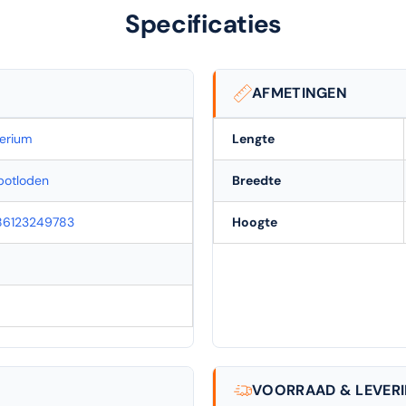
Specificaties
AFMETINGEN
terium
Lengte
potloden
Breedte
86123249783
Hoogte
VOORRAAD & LEVER