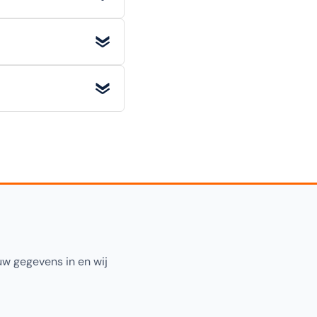
riginele staat) retour
rwaarden voor alle
pecificatiesectie
rhout
. Selecteer
uw gegevens in en wij