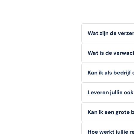
Wat zijn de verz
Wij bieden
gratis v
Wat is de verwach
bestellingen onder d
Voorradige artikelen
Kan ik als bedrijf
Ja, zakelijke klanten
Leveren jullie oo
tijdens het afrekenen
Zeker!
Zowel consume
Kan ik een grote 
Absoluut.
Voor veel a
Hoe werkt jullie 
vraagt u eenvoudig 