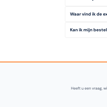
Particuliere klanten
Waar vind ik de e
te melden.
Zakelijke
details.
Alle
technische deta
Kan ik mijn beste
hieronder op deze pa
Ja! U kunt uw bestell
"Click & Collect" tijd
Heeft u een vraag, w