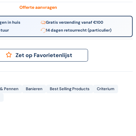
stuks
Offerte aanvragen
gen in huis
Gratis verzending vanaf €100
ctuur
14 dagen retourrecht (particulier)
Zet op Favorietenlijst
 & Pennen
Banieren
Best Selling Products
Criterium