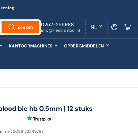
ekening
T
0252-255988
Log in
Minikarretj
NL
Zoeken
info@kleinkantoor.nl
a
a
KANTOORMACHINES
OPBERGMIDDELEN
l
olood bic hb 0.5mm | 12 stuks
nummer:
3086123249783