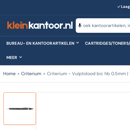
Laag
Zoeken
naar
producten
BUREAU- EN KANTOORARTIKELEN
CARTRIDGES/TONERS/
MEER
Home
»
Criterium
»
Criterium - Vulptolood bic hb 0.5mm | 
Laad
afbeelding
1
in