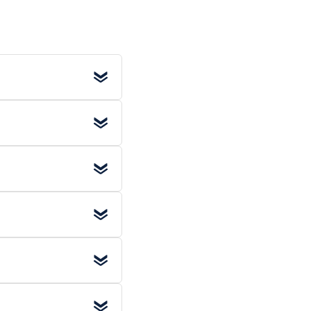
 (excl. BTW)
. Voor
 werkdag
al in huis.
en
. Kies deze optie
oudig bestellen.
eer grote afnames