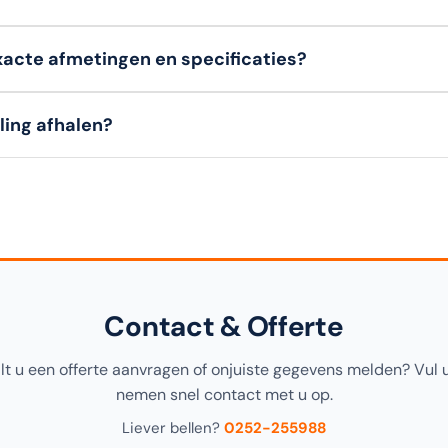
 hebben een
bedenktermijn van 14 dagen
om een artikel (in o
xacte afmetingen en specificaties?
 klanten (B2B)
kunnen niet retourneren. Bekijk onze retourvoo
ils, materialen en afmetingen
van dit artikel vindt u in de
s
lling afhalen?
gina, alsook in de productomschrijving bovenaan.
ing
gratis afhalen
in onze
1000m² showroom in Noordwijke
ens het afrekenen.
Contact & Offerte
ilt u een offerte aanvragen of onjuiste gegevens melden? Vul 
nemen snel contact met u op.
Liever bellen?
0252-255988