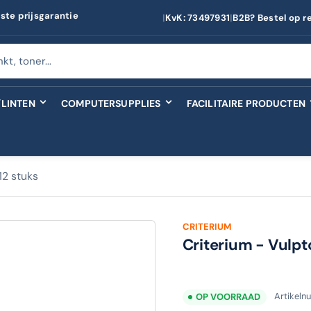
ste prijsgarantie
|
KvK: 73497931
|
B2B? Bestel op r
LINTEN
COMPUTERSUPPLIES
FACILITAIRE PRODUCTEN
12 stuks
CRITERIUM
Criterium - Vulpt
Artikel
OP VOORRAAD