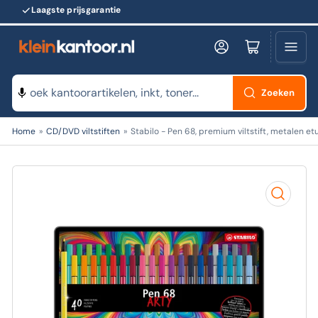
Laagste prijsgarantie
Log in
Minikarretje openen
Zoeken
Zoeken
Home
»
CD/DVD viltstiften
»
Stabilo - Pen 68, premium viltstift, metalen et
naar
producten
Open