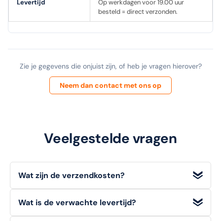
Levertijd
Op werkdagen voor 19.00 uur
besteld = direct verzonden.
Zie je gegevens die onjuist zijn, of heb je vragen hierover?
Neem dan contact met ons op
Veelgestelde vragen
Wat zijn de verzendkosten?
Wij bieden
gratis verzending
voor bestellingen met een
Wat is de verwachte levertijd?
orderwaarde
vanaf €100 (excl. BTW)
. Voor bestellingen
onder dit bedrag geldt een standaard verzendtarief van
Voorradige artikelen die u op werkdagen bestelt, heeft u