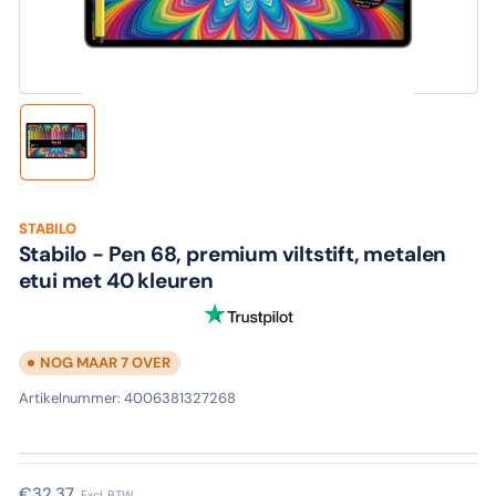
media
1
in
modaal
Laad
afbeelding
1
in
galerijweergave
STABILO
Stabilo - Pen 68, premium viltstift, metalen
etui met 40 kleuren
NOG MAAR 7 OVER
Artikelnummer:
4006381327268
Normale
€32,37
Excl. BTW