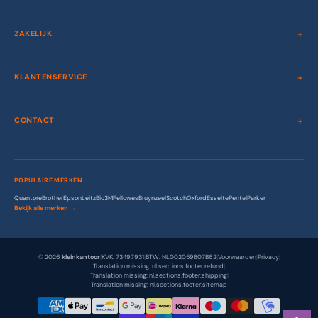
ZAKELIJK
KLANTENSERVICE
CONTACT
POPULAIRE MERKEN
Quantore
Brother
Epson
Leitz
Bic
3M
Fellowes
Bruynzeel
Scotch
Oxford
Esselte
Pentel
Parker
Bekijk alle merken →
© 2026
kleinkantoor
|
KVK: 73497931
|
BTW: NL002059807B62
|
Voorwaarden
|
Privacy
|
Translation missing: nl.sections.footer.refund
|
Translation missing: nl.sections.footer.shipping
|
Translation missing: nl.sections.footer.sitemap
Betaalmethodes