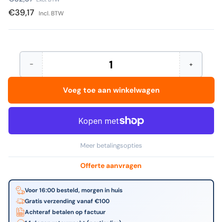
prijs
€39,17
Incl. BTW
−
+
Hoeveelheid
Aantal
Verhoog
verminderen
het
voor
aantal
Voeg toe aan winkelwagen
Stabilo
voor
-
Stabilo
Pen
-
68,
Pen
premium
68,
viltstift,
premium
metalen
viltstift,
Meer betalingsopties
etui
metalen
met
etui
40
met
Offerte aanvragen
kleuren
40
kleuren
Voor 16:00 besteld, morgen in huis
Gratis verzending vanaf €100
Achteraf betalen op factuur