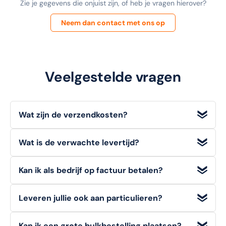
Zie je gegevens die onjuist zijn, of heb je vragen hierover?
Neem dan contact met ons op
Veelgestelde vragen
Wat zijn de verzendkosten?
Wij bieden
gratis verzending
voor bestellingen met een
Wat is de verwachte levertijd?
orderwaarde
vanaf €100 (excl. BTW)
. Voor bestellingen
onder dit bedrag geldt een standaard verzendtarief van
Voorradige artikelen die u op werkdagen bestelt, heeft u
€6,95
.
Kan ik als bedrijf op factuur betalen?
doorgaans de volgende werkdag
al in huis.
Ja, zakelijke klanten kunnen bij ons eenvoudig en veilig
Leveren jullie ook aan particulieren?
achteraf op factuur betalen
. Kies deze optie tijdens het
afrekenen.
Zeker!
Zowel consumenten (B2C) als bedrijven (B2B)
Kan ik een grote bulkbestelling plaatsen?