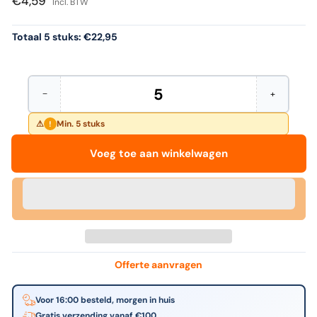
€4,59
Incl. BTW
Totaal 5 stuks:
€22,95
−
+
Hoeveelheid
Aantal
Verhoog
verminderen
het
voor
aantal
Min. 5 stuks
!
Edding
voor
-
Edding
Voeg toe aan winkelwagen
Viltstift
-
800
Viltstift
schuin
800
4-
schuin
12mm
4-
blauw
12mm
blauw
Offerte aanvragen
Voor 16:00 besteld, morgen in huis
Gratis verzending vanaf €100