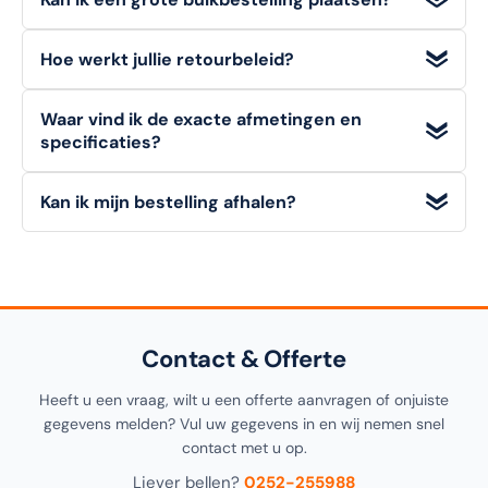
kunnen bij ons direct en eenvoudig bestellen.
Absoluut.
Voor veel artikelen hanteren wij aantrekkelijke
Hoe werkt jullie retourbeleid?
staffelkortingen
. Voor zeer grote afnames vraagt u
eenvoudig een
offerte op maat
aan via "Doe een bod".
Particuliere klanten hebben een
bedenktermijn van 14
Waar vind ik de exacte afmetingen en
dagen
om een artikel (in originele staat) retour te melden.
specificaties?
Zakelijke klanten (B2B)
kunnen niet retourneren. Bekijk
onze retourvoorwaarden voor alle details.
Alle
technische details, materialen en afmetingen
van
Kan ik mijn bestelling afhalen?
dit artikel vindt u in de
specificatiesectie
hieronder op
deze pagina, alsook in de productomschrijving bovenaan.
Ja! U kunt uw bestelling
gratis afhalen
in onze
1000m²
showroom in Noordwijkerhout
. Selecteer "Click &
Collect" tijdens het afrekenen.
Contact & Offerte
Heeft u een vraag, wilt u een offerte aanvragen of onjuiste
gegevens melden? Vul uw gegevens in en wij nemen snel
contact met u op.
Liever bellen?
0252-255988