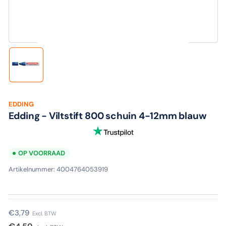
media
1
in
modaal
Laad
afbeelding
1
in
galerijweergave
EDDING
Edding - Viltstift 800 schuin 4-12mm blauw
OP VOORRAAD
Artikelnummer:
4004764053919
Normale
€3,79
Excl. BTW
prijs