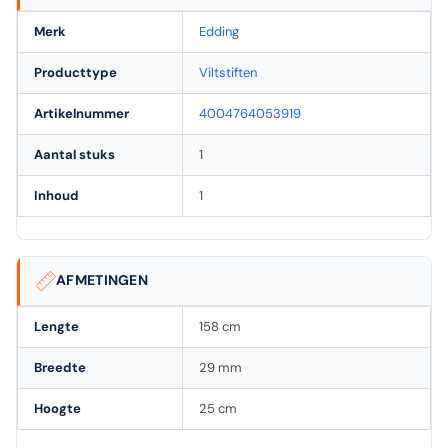
Merk
Edding
Producttype
Viltstiften
Artikelnummer
4004764053919
Aantal stuks
1
Inhoud
1
AFMETINGEN
Lengte
158 cm
Breedte
29 mm
Hoogte
25 cm