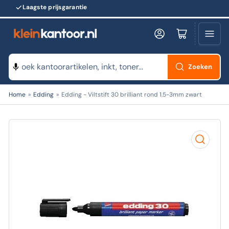
Laagste prijsgarantie
Log in
Minikarretje openen
Zoeken
Zoeken
Home
»
Edding
»
Edding - Viltstift 30 brilliant rond 1.5-3mm zwart
naar
producten
Open