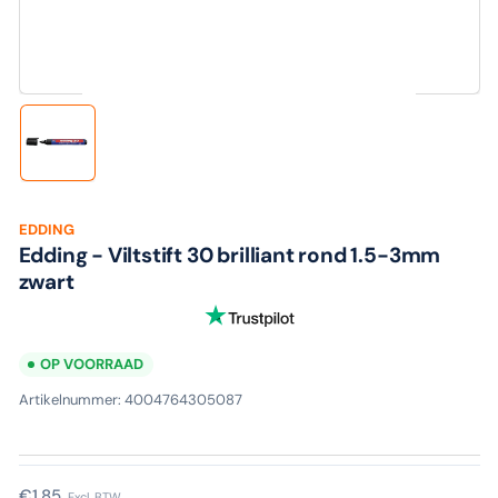
media
1
in
modaal
Laad
afbeelding
1
in
galerijweergave
EDDING
Edding - Viltstift 30 brilliant rond 1.5-3mm
zwart
OP VOORRAAD
Artikelnummer:
4004764305087
Normale
€1,85
Excl. BTW