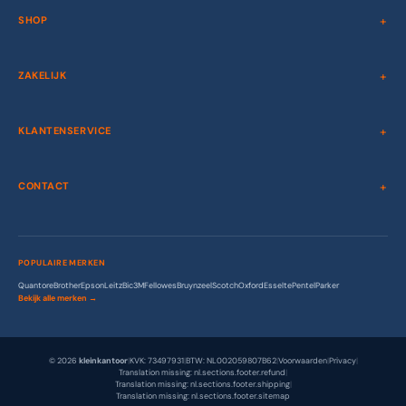
SHOP
ZAKELIJK
KLANTENSERVICE
CONTACT
POPULAIRE MERKEN
Quantore
Brother
Epson
Leitz
Bic
3M
Fellowes
Bruynzeel
Scotch
Oxford
Esselte
Pentel
Parker
Bekijk alle merken →
© 2026
kleinkantoor
|
KVK: 73497931
|
BTW: NL002059807B62
|
Voorwaarden
|
Privacy
|
Translation missing: nl.sections.footer.refund
|
Translation missing: nl.sections.footer.shipping
|
Translation missing: nl.sections.footer.sitemap