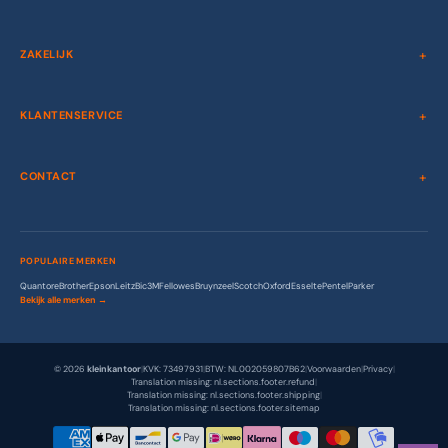
ZAKELIJK
KLANTENSERVICE
CONTACT
POPULAIRE MERKEN
Quantore
Brother
Epson
Leitz
Bic
3M
Fellowes
Bruynzeel
Scotch
Oxford
Esselte
Pentel
Parker
Bekijk alle merken →
© 2026
kleinkantoor
|
KVK: 73497931
|
BTW: NL002059807B62
|
Voorwaarden
|
Privacy
|
Translation missing: nl.sections.footer.refund
|
Translation missing: nl.sections.footer.shipping
|
Translation missing: nl.sections.footer.sitemap