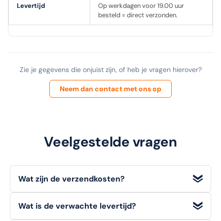
Levertijd
Op werkdagen voor 19.00 uur
besteld = direct verzonden.
Zie je gegevens die onjuist zijn, of heb je vragen hierover?
Neem dan contact met ons op
Veelgestelde vragen
Wat zijn de verzendkosten?
Wij bieden
gratis verzending
voor bestellingen met een
Wat is de verwachte levertijd?
orderwaarde
vanaf €100 (excl. BTW)
. Voor bestellingen
onder dit bedrag geldt een standaard verzendtarief van