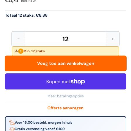
€0,74
Incl. BTW
Totaal 12 stuks:
€8,88
−
+
Hoeveelheid
Aantal
Verhoog
verminderen
het
voor
aantal
Min. 12 stuks
!
BIC
voor
-
BIC
Voeg toe aan winkelwagen
Viltstift
-
2000
Viltstift
ecolutions
2000
rond
ecolutions
l
rond
blauw
l
blauw
Meer betalingsopties
Offerte aanvragen
Voor 16:00 besteld, morgen in huis
Gratis verzending vanaf €100