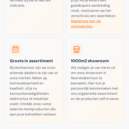
vermeld bij elk artikel als
prijs. Als je elders een
indicatie.
goedkopere aanbieding
vindt, restitueren we het
verschil als een waardebon.
Raadpleeg hier de
voorwaarden.
Groots in assortiment
1000m2 showroom
Bij kleinkantoor zijn we trots
Wij nodigen je van harte uit
erkende dealers te zijn van al
om onze showroom in
onze merken. Reken op
Noordwijkerhout te
betrouwbaarheid en
bezoeken. Hier kun je
kwaliteit, of je nu
persoonlijk kennismaken met
kantoorbenodigdheden,
ons uitgebreide assortiment
elektronica of meubilair
en de producten zelf ervaren.
zoekt. Ontdek onze ruime
selectie merkproducten die
aan jouw behoeften voldoen.