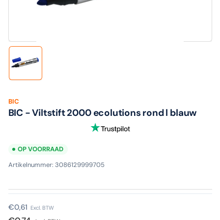
media
1
in
modaal
Laad
afbeelding
1
in
galerijweergave
BIC
BIC - Viltstift 2000 ecolutions rond l blauw
OP VOORRAAD
Artikelnummer:
3086129999705
Normale
€0,61
Excl. BTW
prijs