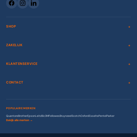
SHOP
ZAKELIJK
KLANTENSERVICE
CONTACT
POPULAIRE MERKEN
Quantore
Brother
Epson
Leitz
Bic
3M
Fellowes
Bruynzeel
Scotch
Oxford
Esselte
Pentel
Parker
Bekijk alle merken →