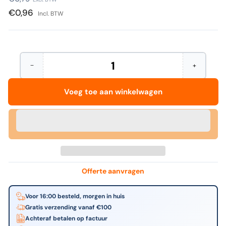
prijs
€0,96
Incl. BTW
−
+
Hoeveelheid
Aantal
Verhoog
verminderen
het
voor
aantal
Voeg toe aan winkelwagen
HERMA
voor
-
HERMA
Versterkingsringen
-
5894
Versterkin
12mm
5894
240
12mm
stuks
240
stuks
Offerte aanvragen
Voor 16:00 besteld, morgen in huis
Gratis verzending vanaf €100
Achteraf betalen op factuur