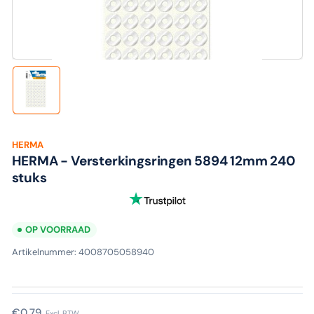
media
1
in
modaal
Laad
afbeelding
1
in
galerijweergave
HERMA
HERMA - Versterkingsringen 5894 12mm 240
stuks
OP VOORRAAD
Artikelnummer:
4008705058940
Normale
€0,79
Excl. BTW