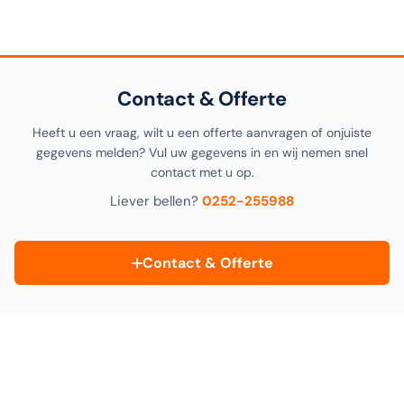
Ja! U kunt uw bestelling
gratis afhalen
in onze
1000m²
showroom in Noordwijkerhout
. Selecteer "Click &
Collect" tijdens het afrekenen.
Contact & Offerte
Heeft u een vraag, wilt u een offerte aanvragen of onjuiste
gegevens melden? Vul uw gegevens in en wij nemen snel
contact met u op.
Liever bellen?
0252-255988
Contact & Offerte