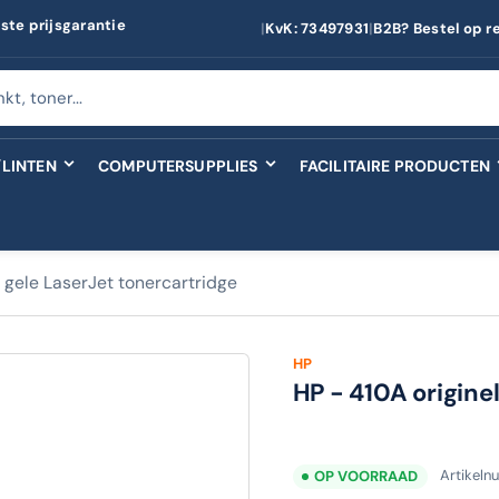
ste prijsgarantie
|
KvK: 73497931
|
B2B? Bestel op r
LINTEN
COMPUTERSUPPLIES
FACILITAIRE PRODUCTEN
 gele LaserJet tonercartridge
HP
HP - 410A origine
Artikel
OP VOORRAAD