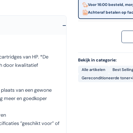
Voor 16:00 besteld, mor
Achteraf betalen op fa
cartridges van HP. *De
Bekijk in categorie:
 door kwalitatief
Alle artikelen
Best Sellin
Gereconditioneerde toner+
n plaats van een gewone
nog meer en goedkoper
ven
ficaties ‘’geschikt voor’’ of