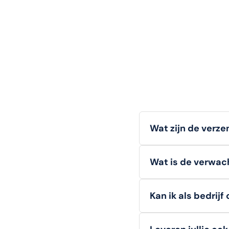
Wat zijn de verz
Wij bieden
gratis v
Wat is de verwach
bestellingen onder d
Voorradige artikelen
Kan ik als bedrijf
Ja, zakelijke klanten