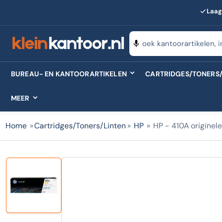
Laag
Zoeken
naar
producten
BUREAU- EN KANTOORARTIKELEN
CARTRIDGES/TONERS/
MEER
Home
»
Cartridges/Toners/Linten
»
HP
»
HP - 410A originele
Laad
afbeelding
1
in