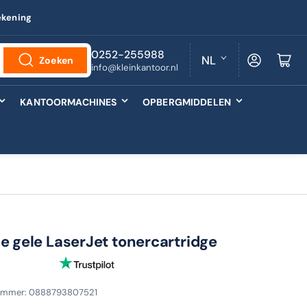
ekening
T
0252-255988
Log in
Minikarretj
NL
Zoeken
info@kleinkantoor.nl
a
a
KANTOORMACHINES
OPBERGMIDDELEN
l
le gele LaserJet tonercartridge
nummer:
0888793807521