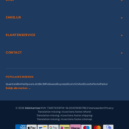
ZAKELIJK
KLANTENSERVICE
CONTACT
POPULAIRE MERKEN
Quantore
Brother
Epson
Leitz
Bic
3M
Fellowes
Bruynzeel
Scotch
Oxford
Esselte
Pentel
Parker
Bekijk alle merken →
© 2026
kleinkantoor
|
KVK: 73497931
|
BTW: NL002059807B62
|
Voorwaarden
|
Privacy
|
Translation missing: nl.sections.footer.refund
|
Translation missing: nl.sections.footer.shipping
|
Translation missing: nl.sections.footer.sitemap