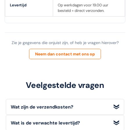
Levertijd
Op werkdagen voor 19.00 uur
besteld = direct verzonden.
Zie je gegevens die onjuist zijn, of heb je vragen hierover?
Neem dan contact met ons op
Veelgestelde vragen
Wat zijn de verzendkosten?
Wij bieden
gratis verzending
voor bestellingen met een
Wat is de verwachte levertijd?
orderwaarde
vanaf €100 (excl. BTW)
. Voor bestellingen