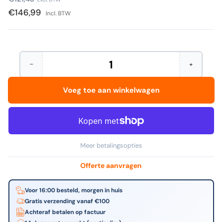
prijs
€146,99
Incl. BTW
−
+
Hoeveelheid
Aantal
Verhoog
verminderen
het
voor
aantal
Voeg toe aan winkelwagen
HP
voor
-
HP
201X
-
originele
201X
high-
originele
capacity
high-
cyaan
capacity
Meer betalingsopties
LaserJet
cyaan
tonercartridge
LaserJet
tonercartr
Offerte aanvragen
Voor 16:00 besteld, morgen in huis
Gratis verzending vanaf €100
Achteraf betalen op factuur