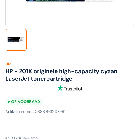
media
1
in
modaal
Laad
afbeelding
1
in
galerijweergave
HP
HP - 201X originele high-capacity cyaan
LaserJet tonercartridge
OP VOORRAAD
Artikelnummer:
0888793237991
Normale
€121,48
Excl. BTW