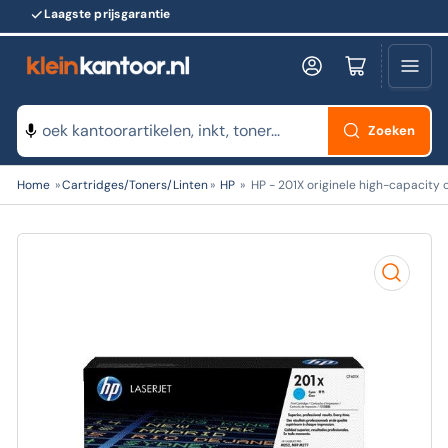
Laagste prijsgarantie
Log in
Minikarretje openen
Zoeken
Zoeken
Home
»
Cartridges/Toners/Linten
»
HP
»
HP - 201X originele high-capacity 
naar
producten
Open