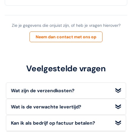
Zie je gegevens die onjuist zijn, of heb je vragen hierover?
Neem dan contact met ons op
Veelgestelde vragen
Wat zijn de verzendkosten?
Wij bieden
gratis verzending
voor bestellingen met een
Wat is de verwachte levertijd?
orderwaarde
vanaf €100 (excl. BTW)
. Voor bestellingen
onder dit bedrag geldt een standaard verzendtarief van
Voorradige artikelen die u op werkdagen bestelt, heeft u
€6,95
.
Kan ik als bedrijf op factuur betalen?
doorgaans de volgende werkdag
al in huis.