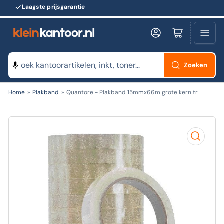
Laagste prijsgarantie
Log in
Minikarretje openen
Zoeken
Zoeken
Home
»
Plakband
»
Quantore - Plakband 15mmx66m grote kern tr
naar
producten
Open