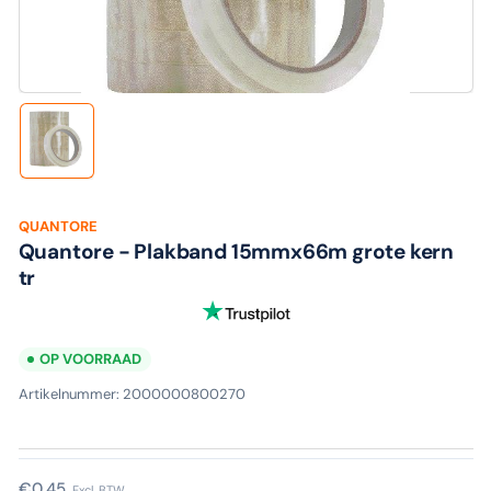
media
1
in
modaal
Laad
afbeelding
1
in
galerijweergave
QUANTORE
Quantore - Plakband 15mmx66m grote kern
tr
OP VOORRAAD
Artikelnummer:
2000000800270
Normale
€0,45
Excl. BTW