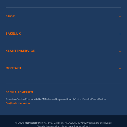
SHOP
ZAKELIJK
KLANTENSERVICE
CONTACT
POPULAIRE MERKEN
Quantore
Brother
Epson
Leitz
Bic
3M
Fellowes
Bruynzeel
Scotch
Oxford
Esselte
Pentel
Parker
Bekijk alle merken →
© 2026
kleinkantoor
|
KVK: 73497931
|
BTW: NL002059807B62
|
Voorwaarden
|
Privacy
|
Translation missing: nl.sections.footer.refund
|