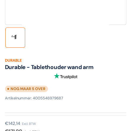
media
1
in
modaal
Laad
afbeelding
1
in
galerijweergave
DURABLE
Durable - Tablethouder wand arm
NOG MAAR 5 OVER
Artikelnummer:
4005546979687
Normale
€142,14
Excl. BTW
prijs