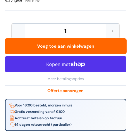
€171,99
Incl. BTW
−
+
Hoeveelheid
Aantal
Verhoog
verminderen
het
voor
aantal
Voeg toe aan winkelwagen
Durable
voor
-
Durable
Tablethouder
-
wand
Tablethoud
arm
wand
arm
Meer betalingsopties
Offerte aanvragen
Voor 16:00 besteld, morgen in huis
Gratis verzending vanaf €100
Achteraf betalen op factuur
14 dagen retourrecht (particulier)