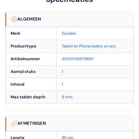
ALGEMEEN
Merk
Durable
Producttype
Tablet en Phone laders en acc.
Artikelnummer
4005546979687
Aantal stuks
1
Inhoud
1
Max tablet depth
8 mm
AFMETINGEN
Lengte
95 cm