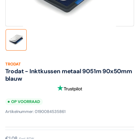
media
1
in
modaal
Laad
afbeelding
1
in
galerijweergave
TRODAT
Trodat - Inktkussen metaal 9051m 90x50mm
blauw
OP VOORRAAD
Artikelnummer:
0190084535861
Normale
€1,08
Excl. BTW