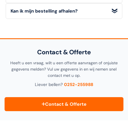
onze retourvoorwaarden voor alle details.
Alle
technische details, materialen en afmetingen
van
Kan ik mijn bestelling afhalen?
dit artikel vindt u in de
specificatiesectie
hieronder op
deze pagina, alsook in de productomschrijving bovenaan.
Ja! U kunt uw bestelling
gratis afhalen
in onze
1000m²
showroom in Noordwijkerhout
. Selecteer "Click &
Collect" tijdens het afrekenen.
Contact & Offerte
Heeft u een vraag, wilt u een offerte aanvragen of onjuiste
gegevens melden? Vul uw gegevens in en wij nemen snel
contact met u op.
Liever bellen?
0252-255988
Contact & Offerte