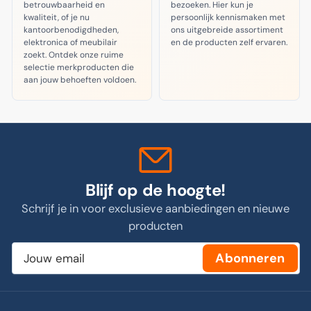
betrouwbaarheid en
bezoeken. Hier kun je
kwaliteit, of je nu
persoonlijk kennismaken met
kantoorbenodigdheden,
ons uitgebreide assortiment
elektronica of meubilair
en de producten zelf ervaren.
zoekt. Ontdek onze ruime
selectie merkproducten die
aan jouw behoeften voldoen.
Blijf op de hoogte!
Schrijf je in voor exclusieve aanbiedingen en nieuwe
producten
Jouw
Abonneren
email