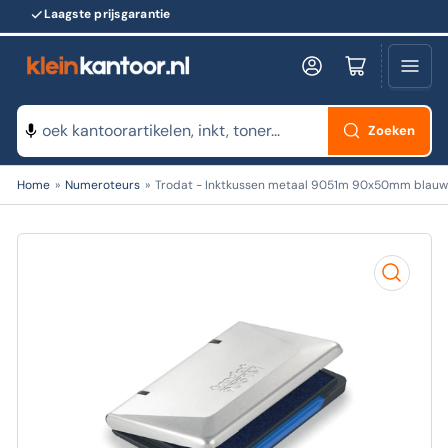
Laagste prijsgarantie
Log in
Minikarretje openen
Zoeken
Zoeken
Home
»
Numeroteurs
»
Trodat - Inktkussen metaal 9051m 90x50mm blau
naar
producten
Open