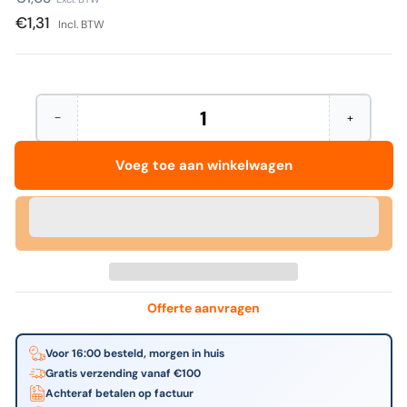
prijs
€1,31
Incl. BTW
−
+
Hoeveelheid
Aantal
Verhoog
verminderen
het
voor
aantal
Voeg toe aan winkelwagen
Trodat
voor
-
Trodat
Inktkussen
-
metaal
Inktkussen
9051m
metaal
90x50mm
9051m
blauw
90x50mm
blauw
Offerte aanvragen
Voor 16:00 besteld, morgen in huis
Gratis verzending vanaf €100
Achteraf betalen op factuur