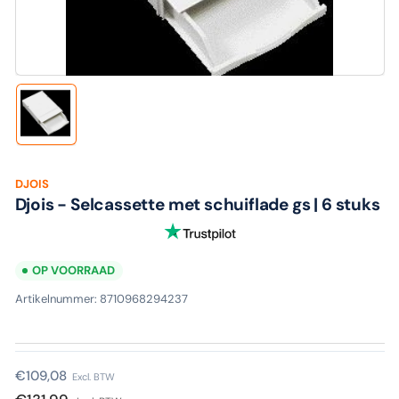
media
1
in
modaal
Laad
afbeelding
1
in
galerijweergave
DJOIS
Djois - Selcassette met schuiflade gs | 6 stuks
OP VOORRAAD
Artikelnummer:
8710968294237
Normale
€109,08
Excl. BTW
prijs