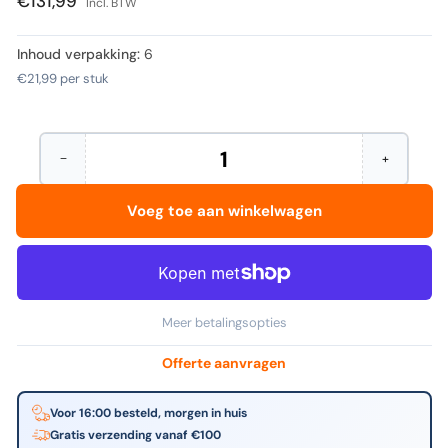
€131,99
Incl. BTW
Inhoud verpakking:
6
€21,99
per stuk
−
+
Hoeveelheid
Aantal
Verhoog
verminderen
het
voor
aantal
Voeg toe aan winkelwagen
Djois
voor
-
Djois
Selcassette
-
met
Selcassett
schuiflade
met
gs
schuiflade
|
gs
Meer betalingsopties
6
|
stuks
6
stuks
Offerte aanvragen
Voor 16:00 besteld, morgen in huis
Gratis verzending vanaf €100