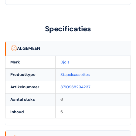
Specificaties
ALGEMEEN
Merk
Djois
Producttype
Stapelcassettes
Artikelnummer
8710968294237
Aantal stuks
6
Inhoud
6