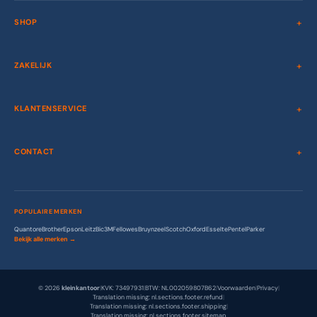
SHOP
ZAKELIJK
KLANTENSERVICE
CONTACT
POPULAIRE MERKEN
Quantore
Brother
Epson
Leitz
Bic
3M
Fellowes
Bruynzeel
Scotch
Oxford
Esselte
Pentel
Parker
Bekijk alle merken →
© 2026
kleinkantoor
|
KVK: 73497931
|
BTW: NL002059807B62
|
Voorwaarden
|
Privacy
|
Translation missing: nl.sections.footer.refund
|
Translation missing: nl.sections.footer.shipping
|
Translation missing: nl.sections.footer.sitemap