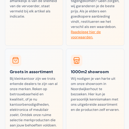
afhankelijk is van de snelheid
tegengekomen? Geen zorgen,
van de vervoerder, staat
wij garanderen je de beste
vermeld bij elk artikel als
prijs. Als je elders een
indicatie.
goedkopere aanbieding
vindt, restitueren we het
verschil als een waardebon.
Raadpleeg hier de
voorwaarden.
Groots in assortiment
1000m2 showroom
Bij kleinkantoor zijn we trots
Wij nodigen je van harte uit
erkende dealers te zijn van al
om onze showroom in
onze merken. Reken op
Noordwijkerhout te
betrouwbaarheid en
bezoeken. Hier kun je
kwaliteit, of je nu
persoonlijk kennismaken met
kantoorbenodigdheden,
ons uitgebreide assortiment
elektronica of meubilair
en de producten zelf ervaren.
zoekt. Ontdek onze ruime
selectie merkproducten die
aan jouw behoeften voldoen.