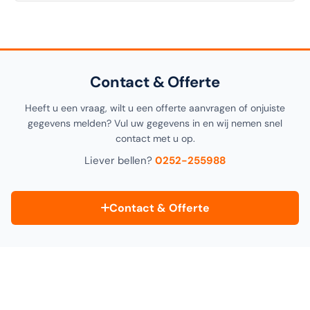
deze pagina, alsook in de productomschrijving bovenaan.
Ja! U kunt uw bestelling
gratis afhalen
in onze
1000m²
showroom in Noordwijkerhout
. Selecteer "Click &
Collect" tijdens het afrekenen.
Contact & Offerte
Heeft u een vraag, wilt u een offerte aanvragen of onjuiste
gegevens melden? Vul uw gegevens in en wij nemen snel
contact met u op.
Liever bellen?
0252-255988
Contact & Offerte