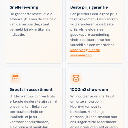
Snelle levering
Beste prijs garantie
De geschatte levertijd, die
Ben je elders een lagere prijs
afhankelijk is van de snelheid
tegengekomen? Geen zorgen,
van de vervoerder, staat
wij garanderen je de beste
vermeld bij elk artikel als
prijs. Als je elders een
indicatie.
goedkopere aanbieding
vindt, restitueren we het
verschil als een waardebon.
Raadpleeg hier de
voorwaarden.
Groots in assortiment
1000m2 showroom
Bij kleinkantoor zijn we trots
Wij nodigen je van harte uit
erkende dealers te zijn van al
om onze showroom in
onze merken. Reken op
Noordwijkerhout te
betrouwbaarheid en
bezoeken. Hier kun je
kwaliteit, of je nu
persoonlijk kennismaken met
kantoorbenodigdheden,
ons uitgebreide assortiment
elektronica of meubilair
en de producten zelf ervaren.