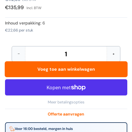
prijs
€135,99
Incl. BTW
Inhoud verpakking:
6
€22,66
per stuk
−
+
Hoeveelheid
Aantal
Verhoog
verminderen
het
voor
aantal
Voeg toe aan winkelwagen
Djois
voor
-
Djois
Selcassette
-
met
Selcassett
ordnerplateau
met
gs
ordnerplat
|
gs
Meer betalingsopties
6
|
stuks
6
stuks
Offerte aanvragen
Voor 16:00 besteld, morgen in huis