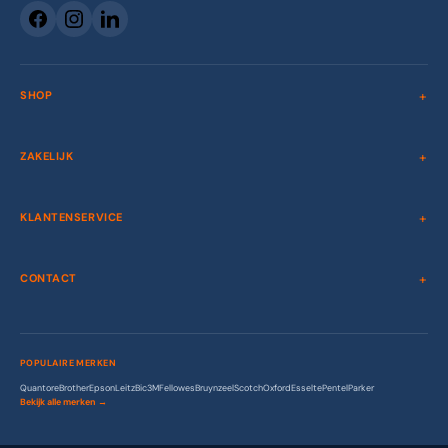
SHOP
ZAKELIJK
KLANTENSERVICE
CONTACT
POPULAIRE MERKEN
Quantore
Brother
Epson
Leitz
Bic
3M
Fellowes
Bruynzeel
Scotch
Oxford
Esselte
Pentel
Parker
Bekijk alle merken →