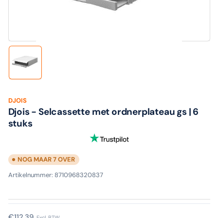
media
1
in
modaal
Laad
afbeelding
1
in
galerijweergave
DJOIS
Djois - Selcassette met ordnerplateau gs | 6
stuks
NOG MAAR 7 OVER
Artikelnummer:
8710968320837
Normale
€112,39
Excl. BTW