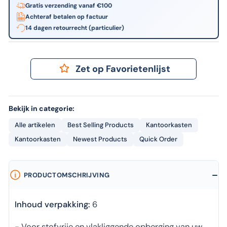
Gratis verzending vanaf €100
Achteraf betalen op factuur
14 dagen retourrecht (particulier)
Zet op Favorietenlijst
Bekijk in categorie:
Alle artikelen
Best Selling Products
Kantoorkasten
Kantoorkasten
Newest Products
Quick Order
PRODUCTOMSCHRIJVING
Inhoud verpakking:
6
- Voor stofvrije en vlakliggende opberging van uw