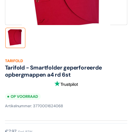
media
1
in
modaal
Laad
afbeelding
1
in
galerijweergave
TARIFOLD
Tarifold - Smartfolder geperforeerde
opbergmappen a4 rd 6st
OP VOORRAAD
Artikelnummer:
3770001624068
Normale
€7,97
Excl. BTW