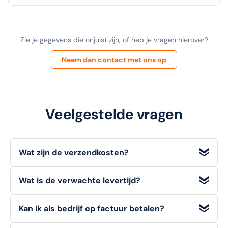
Zie je gegevens die onjuist zijn, of heb je vragen hierover?
Neem dan contact met ons op
Veelgestelde vragen
Wat zijn de verzendkosten?
Wij bieden
gratis verzending
voor bestellingen met een
Wat is de verwachte levertijd?
orderwaarde
vanaf €100 (excl. BTW)
. Voor bestellingen
onder dit bedrag geldt een standaard verzendtarief van
Voorradige artikelen die u op werkdagen bestelt, heeft u
€6,95
.
Kan ik als bedrijf op factuur betalen?
doorgaans de volgende werkdag
al in huis.
Ja, zakelijke klanten kunnen bij ons eenvoudig en veilig