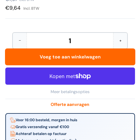
prijs
€9,64
Incl. BTW
−
+
Hoeveelheid
Aantal
Verhoog
verminderen
het
voor
aantal
Voeg toe aan winkelwagen
Tarifold
voor
-
Tarifold
Smartfolder
-
geperforeerde
Smartfolde
opbergmappen
geperfore
a4
opbergma
rd
a4
Meer betalingsopties
6st
rd
6st
Offerte aanvragen
Voor 16:00 besteld, morgen in huis
Gratis verzending vanaf €100
Achteraf betalen op factuur