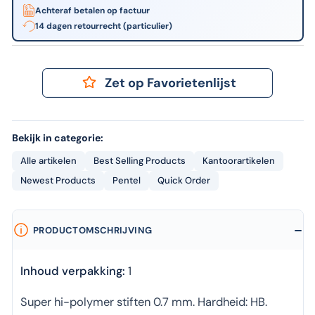
Achteraf betalen op factuur
14 dagen retourrecht (particulier)
Zet op Favorietenlijst
Bekijk in categorie:
Alle artikelen
Best Selling Products
Kantoorartikelen
Newest Products
Pentel
Quick Order
PRODUCTOMSCHRIJVING
Inhoud verpakking:
1
Super hi-polymer stiften 0.7 mm. Hardheid: HB.