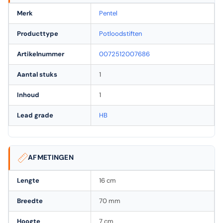
Merk
Pentel
Producttype
Potloodstiften
Artikelnummer
0072512007686
Aantal stuks
1
Inhoud
1
Lead grade
HB
AFMETINGEN
Lengte
16 cm
Breedte
70 mm
Hoogte
7 cm