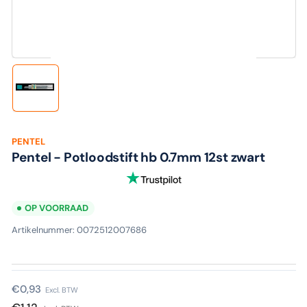
media
1
in
modaal
Laad
afbeelding
1
in
galerijweergave
PENTEL
Pentel - Potloodstift hb 0.7mm 12st zwart
OP VOORRAAD
Artikelnummer:
0072512007686
Normale
€0,93
Excl. BTW
prijs