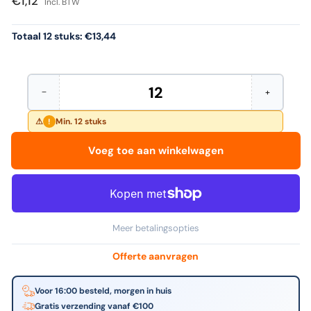
€1,12
Incl. BTW
Totaal 12 stuks:
€13,44
−
+
Hoeveelheid
Aantal
Verhoog
verminderen
het
voor
aantal
Min. 12 stuks
!
Pentel
voor
-
Pentel
Voeg toe aan winkelwagen
Potloodstift
-
hb
Potloodstif
0.7mm
hb
12st
0.7mm
zwart
12st
zwart
Meer betalingsopties
Offerte aanvragen
Voor 16:00 besteld, morgen in huis
Gratis verzending vanaf €100