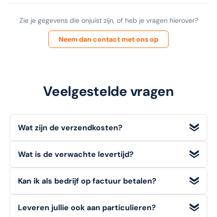
Zie je gegevens die onjuist zijn, of heb je vragen hierover?
Neem dan contact met ons op
Veelgestelde vragen
Wat zijn de verzendkosten?
Wij bieden
gratis verzending
voor bestellingen met een
Wat is de verwachte levertijd?
orderwaarde
vanaf €100 (excl. BTW)
. Voor bestellingen
onder dit bedrag geldt een standaard verzendtarief van
Voorradige artikelen die u op werkdagen bestelt, heeft u
€6,95
.
Kan ik als bedrijf op factuur betalen?
doorgaans de volgende werkdag
al in huis.
Ja, zakelijke klanten kunnen bij ons eenvoudig en veilig
Leveren jullie ook aan particulieren?
achteraf op factuur betalen
. Kies deze optie tijdens het