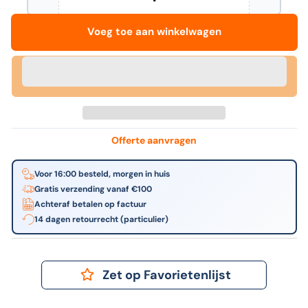
Hoeveelheid
Aantal
Verhoog
verminderen
het
voor
aantal
Voeg toe aan winkelwagen
HSM
voor
-
HSM
Papiervernietiger
-
shred
Papiervern
x5
shred
4.5x30mm
x5
4.5x30mm
Offerte aanvragen
Voor 16:00 besteld, morgen in huis
Gratis verzending vanaf €100
Achteraf betalen op factuur
14 dagen retourrecht (particulier)
Zet op Favorietenlijst