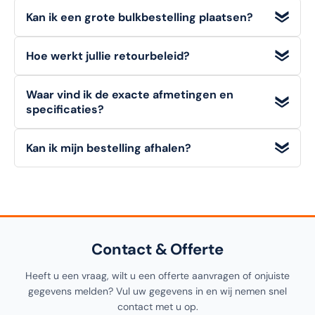
Zeker!
Zowel consumenten (B2C) als bedrijven (B2B)
Kan ik een grote bulkbestelling plaatsen?
kunnen bij ons direct en eenvoudig bestellen.
Absoluut.
Voor veel artikelen hanteren wij aantrekkelijke
Hoe werkt jullie retourbeleid?
staffelkortingen
. Voor zeer grote afnames vraagt u
eenvoudig een
offerte op maat
aan via "Doe een bod".
Particuliere klanten hebben een
bedenktermijn van 14
Waar vind ik de exacte afmetingen en
dagen
om een artikel (in originele staat) retour te melden.
specificaties?
Zakelijke klanten (B2B)
kunnen niet retourneren. Bekijk
onze retourvoorwaarden voor alle details.
Alle
technische details, materialen en afmetingen
van
Kan ik mijn bestelling afhalen?
dit artikel vindt u in de
specificatiesectie
hieronder op
deze pagina, alsook in de productomschrijving bovenaan.
Ja! U kunt uw bestelling
gratis afhalen
in onze
1000m²
showroom in Noordwijkerhout
. Selecteer "Click &
Collect" tijdens het afrekenen.
Contact & Offerte
Heeft u een vraag, wilt u een offerte aanvragen of onjuiste
gegevens melden? Vul uw gegevens in en wij nemen snel
contact met u op.