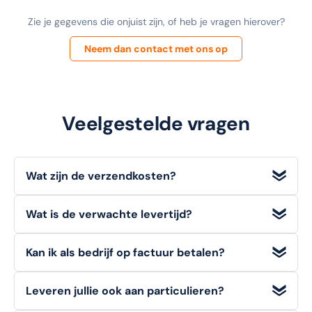
Zie je gegevens die onjuist zijn, of heb je vragen hierover?
Neem dan contact met ons op
Veelgestelde vragen
Wat zijn de verzendkosten?
Wij bieden
gratis verzending
voor bestellingen met een
Wat is de verwachte levertijd?
orderwaarde
vanaf €100 (excl. BTW)
. Voor bestellingen
onder dit bedrag geldt een standaard verzendtarief van
Voorradige artikelen die u op werkdagen bestelt, heeft u
€6,95
.
Kan ik als bedrijf op factuur betalen?
doorgaans de volgende werkdag
al in huis.
Ja, zakelijke klanten kunnen bij ons eenvoudig en veilig
Leveren jullie ook aan particulieren?
achteraf op factuur betalen
. Kies deze optie tijdens het
afrekenen.