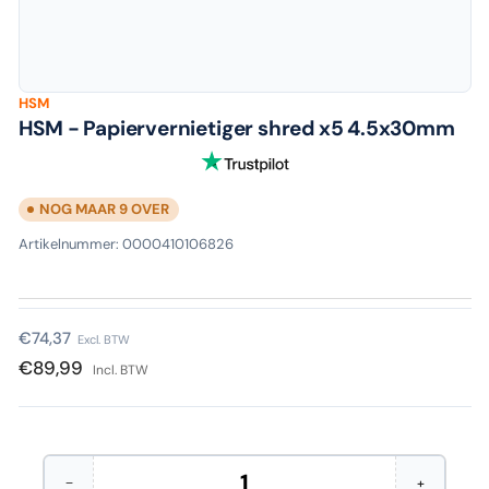
HSM
HSM - Papiervernietiger shred x5 4.5x30mm
NOG MAAR 9 OVER
Artikelnummer:
0000410106826
Normale
€74,37
Excl. BTW
prijs
€89,99
Incl. BTW
−
+