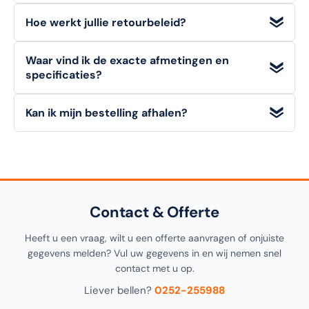
Absoluut.
Voor veel artikelen hanteren wij aantrekkelijke
Hoe werkt jullie retourbeleid?
staffelkortingen
. Voor zeer grote afnames vraagt u
eenvoudig een
offerte op maat
aan via "Doe een bod".
Particuliere klanten hebben een
bedenktermijn van 14
Waar vind ik de exacte afmetingen en
dagen
om een artikel (in originele staat) retour te melden.
specificaties?
Zakelijke klanten (B2B)
kunnen niet retourneren. Bekijk
onze retourvoorwaarden voor alle details.
Alle
technische details, materialen en afmetingen
van
Kan ik mijn bestelling afhalen?
dit artikel vindt u in de
specificatiesectie
hieronder op
deze pagina, alsook in de productomschrijving bovenaan.
Ja! U kunt uw bestelling
gratis afhalen
in onze
1000m²
showroom in Noordwijkerhout
. Selecteer "Click &
Collect" tijdens het afrekenen.
Contact & Offerte
Heeft u een vraag, wilt u een offerte aanvragen of onjuiste
gegevens melden? Vul uw gegevens in en wij nemen snel
contact met u op.
Liever bellen?
0252-255988