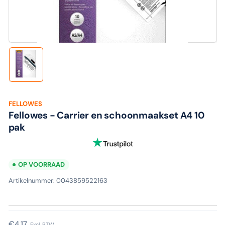
media
1
in
modaal
Laad
afbeelding
1
in
galerijweergave
FELLOWES
Fellowes - Carrier en schoonmaakset A4 10
pak
OP VOORRAAD
Artikelnummer:
0043859522163
Normale
€4,17
Excl. BTW