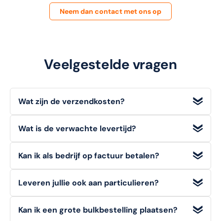
Neem dan contact met ons op
Veelgestelde vragen
Wat zijn de verzendkosten?
Wij bieden
gratis verzending
voor bestellingen met een
Wat is de verwachte levertijd?
orderwaarde
vanaf €100 (excl. BTW)
. Voor bestellingen
onder dit bedrag geldt een standaard verzendtarief van
Voorradige artikelen die u op werkdagen bestelt, heeft u
€6,95
.
Kan ik als bedrijf op factuur betalen?
doorgaans de volgende werkdag
al in huis.
Ja, zakelijke klanten kunnen bij ons eenvoudig en veilig
Leveren jullie ook aan particulieren?
achteraf op factuur betalen
. Kies deze optie tijdens het
afrekenen.
Zeker!
Zowel consumenten (B2C) als bedrijven (B2B)
Kan ik een grote bulkbestelling plaatsen?
kunnen bij ons direct en eenvoudig bestellen.