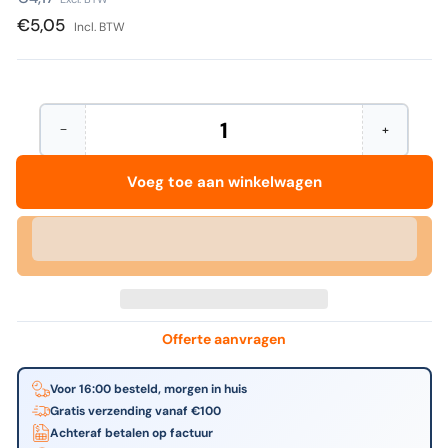
prijs
€5,05
Incl. BTW
−
+
Hoeveelheid
Aantal
Verhoog
verminderen
het
voor
aantal
Voeg toe aan winkelwagen
Fellowes
voor
-
Fellowes
Carrier
-
en
Carrier
schoonmaakset
en
A4
schoonmaa
10
A4
pak
10
pak
Offerte aanvragen
Voor 16:00 besteld, morgen in huis
Gratis verzending vanaf €100
Achteraf betalen op factuur