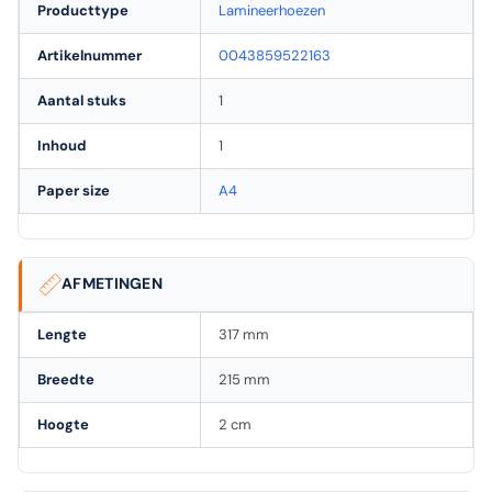
Producttype
Lamineerhoezen
Artikelnummer
0043859522163
Aantal stuks
1
Inhoud
1
Paper size
A4
AFMETINGEN
Lengte
317 mm
Breedte
215 mm
Hoogte
2 cm