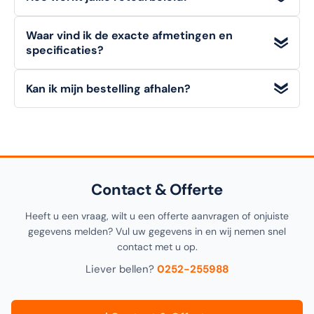
eenvoudig een
offerte op maat
aan via "Doe een bod".
Particuliere klanten hebben een
bedenktermijn van 14
Waar vind ik de exacte afmetingen en
dagen
om een artikel (in originele staat) retour te melden.
specificaties?
Zakelijke klanten (B2B)
kunnen niet retourneren. Bekijk
onze retourvoorwaarden voor alle details.
Alle
technische details, materialen en afmetingen
van
Kan ik mijn bestelling afhalen?
dit artikel vindt u in de
specificatiesectie
hieronder op
deze pagina, alsook in de productomschrijving bovenaan.
Ja! U kunt uw bestelling
gratis afhalen
in onze
1000m²
showroom in Noordwijkerhout
. Selecteer "Click &
Collect" tijdens het afrekenen.
Contact & Offerte
Heeft u een vraag, wilt u een offerte aanvragen of onjuiste
gegevens melden? Vul uw gegevens in en wij nemen snel
contact met u op.
Liever bellen?
0252-255988