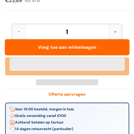
€23,89
Incl. BTW
−
+
Hoeveelheid
Aantal
Verhoog
verminderen
het
voor
aantal
Voeg toe aan winkelwagen
HP
voor
-
HP
903
-
originele
903
zwarte
originele
inktcartridge
zwarte
inktcartrid
Offerte aanvragen
Voor 16:00 besteld, morgen in huis
Gratis verzending vanaf €100
Achteraf betalen op factuur
14 dagen retourrecht (particulier)