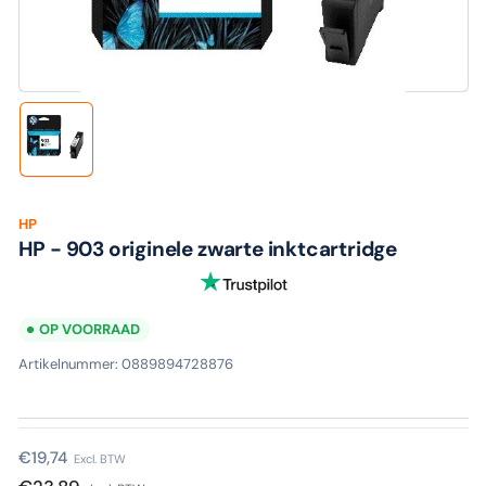
media
1
in
modaal
Laad
afbeelding
1
in
galerijweergave
HP
HP - 903 originele zwarte inktcartridge
OP VOORRAAD
Artikelnummer:
0889894728876
Normale
€19,74
Excl. BTW
prijs