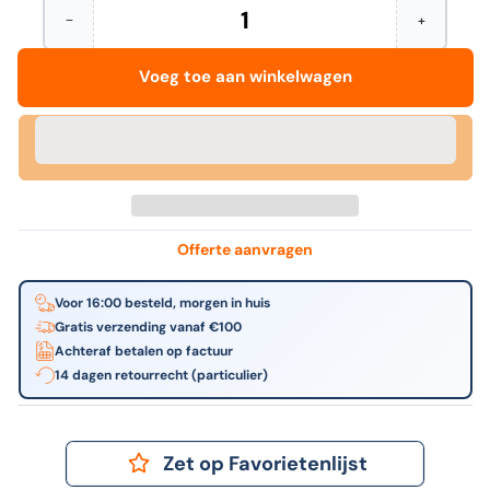
−
+
Hoeveelheid
Aantal
Verhoog
verminderen
het
voor
aantal
Voeg toe aan winkelwagen
HP
voor
-
HP
932XL
-
originele
932XL
high-
originele
capacity
high-
zwarte
capacity
inktcartridge
zwarte
inktcartrid
Offerte aanvragen
Voor 16:00 besteld, morgen in huis
Gratis verzending vanaf €100
Achteraf betalen op factuur
14 dagen retourrecht (particulier)
Zet op Favorietenlijst