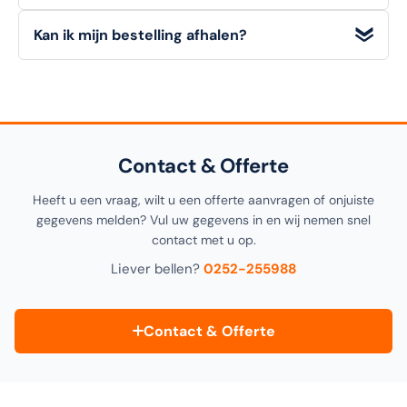
onze retourvoorwaarden voor alle details.
Alle
technische details, materialen en afmetingen
van
Kan ik mijn bestelling afhalen?
dit artikel vindt u in de
specificatiesectie
hieronder op
deze pagina, alsook in de productomschrijving bovenaan.
Ja! U kunt uw bestelling
gratis afhalen
in onze
1000m²
showroom in Noordwijkerhout
. Selecteer "Click &
Collect" tijdens het afrekenen.
Contact & Offerte
Heeft u een vraag, wilt u een offerte aanvragen of onjuiste
gegevens melden? Vul uw gegevens in en wij nemen snel
contact met u op.
Liever bellen?
0252-255988
Contact & Offerte