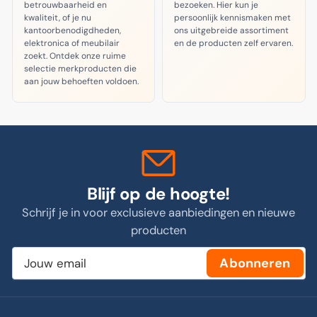
betrouwbaarheid en
bezoeken. Hier kun je
kwaliteit, of je nu
persoonlijk kennismaken met
kantoorbenodigdheden,
ons uitgebreide assortiment
elektronica of meubilair
en de producten zelf ervaren.
zoekt. Ontdek onze ruime
selectie merkproducten die
aan jouw behoeften voldoen.
Blijf op de hoogte!
Schrijf je in voor exclusieve aanbiedingen en nieuwe
producten
Jouw
Abonneren
email