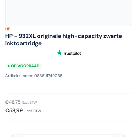
HP
HP - 932XL originele high-capacity zwarte
inktcartridge
OP VOORRAAD
Artikelnummer:
0886111749065
Normale
€48,75
Excl. BTW
prijs
€58,99
Incl. BTW