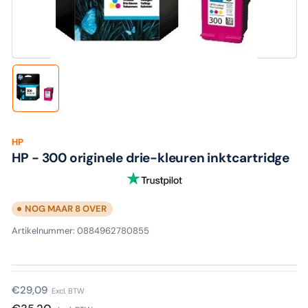
media
1
in
modaal
Laad
afbeelding
1
in
galerijweergave
HP
HP - 300 originele drie-kleuren inktcartridge
NOG MAAR 8 OVER
Artikelnummer:
0884962780855
Normale
€29,09
Excl. BTW
prijs