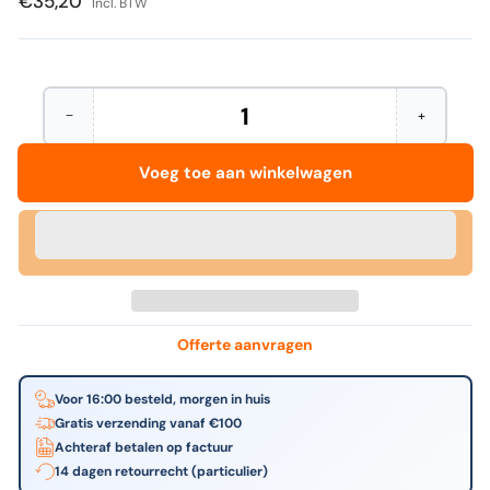
€35,20
Incl. BTW
−
+
Hoeveelheid
Aantal
Verhoog
verminderen
het
voor
aantal
Voeg toe aan winkelwagen
HP
voor
-
HP
300
-
originele
300
drie-
originele
kleuren
drie-
inktcartridge
kleuren
inktcartrid
Offerte aanvragen
Voor 16:00 besteld, morgen in huis
Gratis verzending vanaf €100
Achteraf betalen op factuur
14 dagen retourrecht (particulier)