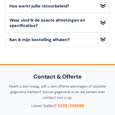
Absoluut.
Voor veel artikelen hanteren wij aantrekkelijke
Hoe werkt jullie retourbeleid?
staffelkortingen
. Voor zeer grote afnames vraagt u
eenvoudig een
offerte op maat
aan via "Doe een bod".
Particuliere klanten hebben een
bedenktermijn van 14
Waar vind ik de exacte afmetingen en
dagen
om een artikel (in originele staat) retour te melden.
specificaties?
Zakelijke klanten (B2B)
kunnen niet retourneren. Bekijk
onze retourvoorwaarden voor alle details.
Alle
technische details, materialen en afmetingen
van
Kan ik mijn bestelling afhalen?
dit artikel vindt u in de
specificatiesectie
hieronder op
deze pagina, alsook in de productomschrijving bovenaan.
Ja! U kunt uw bestelling
gratis afhalen
in onze
1000m²
showroom in Noordwijkerhout
. Selecteer "Click &
Collect" tijdens het afrekenen.
Contact & Offerte
Heeft u een vraag, wilt u een offerte aanvragen of onjuiste
gegevens melden? Vul uw gegevens in en wij nemen snel
contact met u op.
Liever bellen?
0252-255988