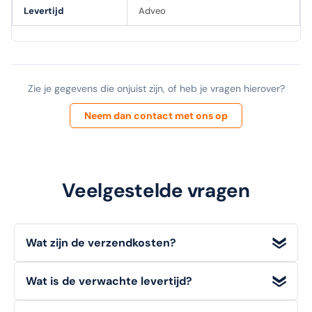
Levertijd
Adveo
Zie je gegevens die onjuist zijn, of heb je vragen hierover?
Neem dan contact met ons op
Veelgestelde vragen
Wat zijn de verzendkosten?
Wij bieden
gratis verzending
voor bestellingen met een
Wat is de verwachte levertijd?
orderwaarde
vanaf €100 (excl. BTW)
. Voor bestellingen
onder dit bedrag geldt een standaard verzendtarief van
Voorradige artikelen die u op werkdagen bestelt, heeft u