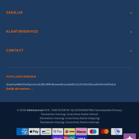
ZAKELIJK
KLANTENSERVICE
CONTACT
POPULAIRE MERKEN
Quantore
Brother
Epson
Leitz
Bic
3M
Fellowes
Bruynzeel
Scotch
Oxford
Esselte
Pentel
Parker
Bekijk alle merken →
© 2026
kleinkantoor
|
KVK: 73497931
|
BTW: NL002059807B62
|
Voorwaarden
|
Privacy
|
Translation missing: nl.sections.footer.refund
|
Translation missing: nl.sections.footer.shipping
|
Translation missing: nl.sections.footer.sitemap
Betaalmethodes