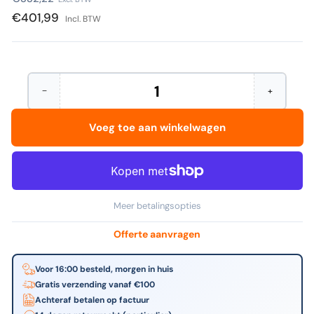
prijs
€401,99
Incl. BTW
−
+
Hoeveelheid
Aantal
Verhoog
verminderen
het
voor
aantal
Voeg toe aan winkelwagen
Fellowes
voor
-
Fellowes
Quasar
-
Wire
Quasar
inbindmachine
Wire
metalen
inbindmac
draadruggen
metalen
Meer betalingsopties
draadrugg
Offerte aanvragen
Voor 16:00 besteld, morgen in huis
Gratis verzending vanaf €100
Achteraf betalen op factuur