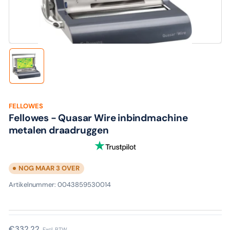
media
1
in
modaal
Laad
afbeelding
1
in
galerijweergave
FELLOWES
Fellowes - Quasar Wire inbindmachine
metalen draadruggen
NOG MAAR 3 OVER
Artikelnummer:
0043859530014
Normale
€332,22
Excl. BTW