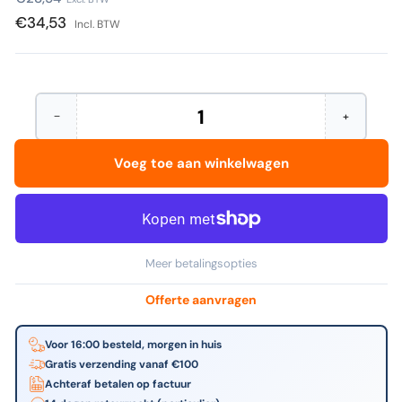
prijs
€34,53
Incl. BTW
−
+
Hoeveelheid
Aantal
Verhoog
verminderen
het
voor
aantal
Voeg toe aan winkelwagen
Katrin
voor
-
Katrin
Poetspapier
-
medium
Poetspapie
2-
medium
laags
2-
wit
laags
Meer betalingsopties
481911
wit
481911
Offerte aanvragen
Voor 16:00 besteld, morgen in huis
Gratis verzending vanaf €100
Achteraf betalen op factuur