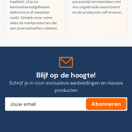
kwaliteit, of je nu
persoonlijk kennismaken met
kantoorbenodigdheden,
ons uitgebreide assortiment
elektronica of meubilair
en de producten zelf ervaren.
zoekt. Ontdek onze ruime
selectie merkproducten die
aan jouw behoeften voldoen.
Blijf op de hoogte!
Schrijf je in voor exclusieve aanbiedingen en nieuwe
producten
Jouw
Abonneren
email