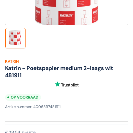
media
1
in
modaal
Laad
afbeelding
1
in
galerijweergave
KATRIN
Katrin - Poetspapier medium 2-laags wit
481911
OP VOORRAAD
Artikelnummer:
4006897481911
Normale
€28,54
Excl. BTW