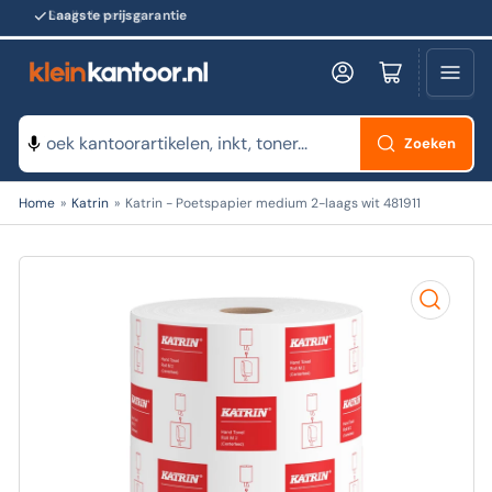
Snelle levering
Log in
Minikarretje openen
Zoeken
Zoeken
Home
»
Katrin
»
Katrin - Poetspapier medium 2-laags wit 481911
naar
producten
Open