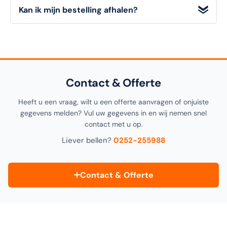
Alle
technische details, materialen en afmetingen
van
Kan ik mijn bestelling afhalen?
dit artikel vindt u in de
specificatiesectie
hieronder op
deze pagina, alsook in de productomschrijving bovenaan.
Ja! U kunt uw bestelling
gratis afhalen
in onze
1000m²
showroom in Noordwijkerhout
. Selecteer "Click &
Collect" tijdens het afrekenen.
Contact & Offerte
Heeft u een vraag, wilt u een offerte aanvragen of onjuiste
gegevens melden? Vul uw gegevens in en wij nemen snel
contact met u op.
Liever bellen?
0252-255988
Contact & Offerte