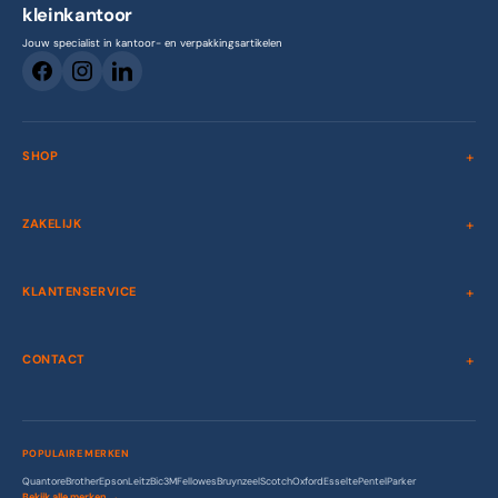
kleinkantoor
Jouw specialist in kantoor- en verpakkingsartikelen
SHOP
ZAKELIJK
KLANTENSERVICE
CONTACT
POPULAIRE MERKEN
Quantore
Brother
Epson
Leitz
Bic
3M
Fellowes
Bruynzeel
Scotch
Oxford
Esselte
Pentel
Parker
Bekijk alle merken →