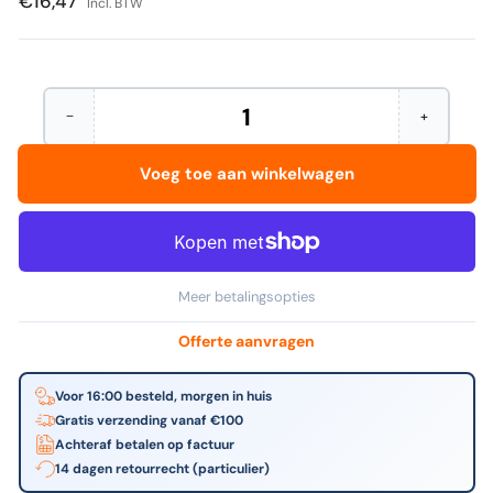
€16,47
Incl. BTW
−
+
Hoeveelheid
Aantal
Verhoog
verminderen
het
voor
aantal
Voeg toe aan winkelwagen
Maul
voor
-
Maul
Haakmagneet
-
47mm
Haakmagn
12kg
47mm
wit
12kg
wit
Meer betalingsopties
Offerte aanvragen
Voor 16:00 besteld, morgen in huis
Gratis verzending vanaf €100
Achteraf betalen op factuur
14 dagen retourrecht (particulier)