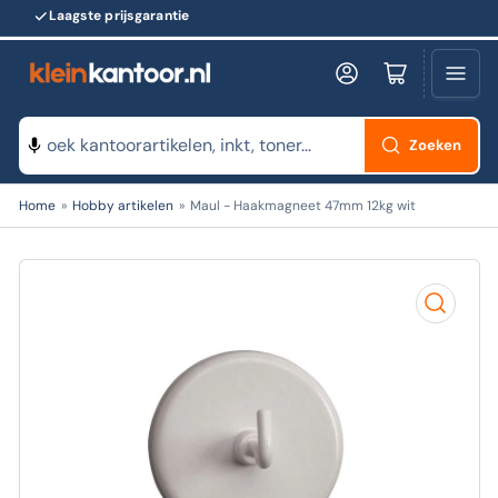
Laagste prijsgarantie
Log in
Minikarretje openen
Zoeken
Zoeken
Home
»
Hobby artikelen
»
Maul - Haakmagneet 47mm 12kg wit
naar
producten
Open