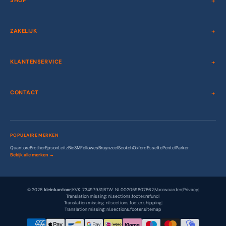
SHOP
ZAKELIJK
KLANTENSERVICE
CONTACT
POPULAIRE MERKEN
Quantore
Brother
Epson
Leitz
Bic
3M
Fellowes
Bruynzeel
Scotch
Oxford
Esselte
Pentel
Parker
Bekijk alle merken →
© 2026
kleinkantoor
|
KVK: 73497931
|
BTW: NL002059807B62
|
Voorwaarden
|
Privacy
|
Translation missing: nl.sections.footer.refund
|
Translation missing: nl.sections.footer.shipping
|
Translation missing: nl.sections.footer.sitemap