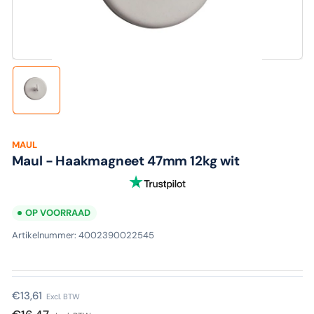
media
1
in
modaal
Laad
afbeelding
1
in
galerijweergave
MAUL
Maul - Haakmagneet 47mm 12kg wit
OP VOORRAAD
Artikelnummer:
4002390022545
Normale
€13,61
Excl. BTW
prijs