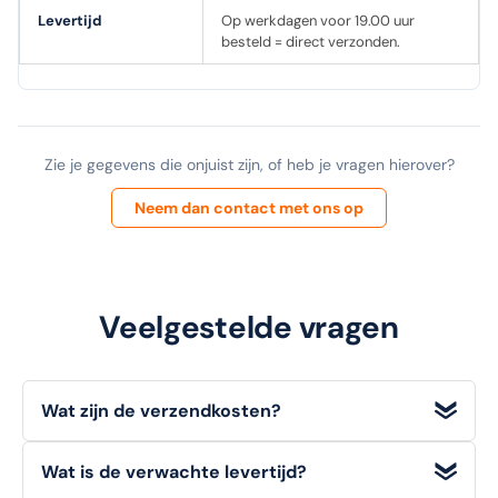
Levertijd
Op werkdagen voor 19.00 uur
besteld = direct verzonden.
Zie je gegevens die onjuist zijn, of heb je vragen hierover?
Neem dan contact met ons op
Veelgestelde vragen
Wat zijn de verzendkosten?
Wij bieden
gratis verzending
voor bestellingen met een
Wat is de verwachte levertijd?
orderwaarde
vanaf €100 (excl. BTW)
. Voor bestellingen