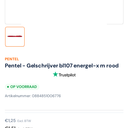
media
1
in
modaal
Laad
afbeelding
1
in
galerijweergave
PENTEL
Pentel - Gelschrijver bl107 energel-x m rood
OP VOORRAAD
Artikelnummer:
0884851006776
Normale
€1,25
Excl. BTW
prijs