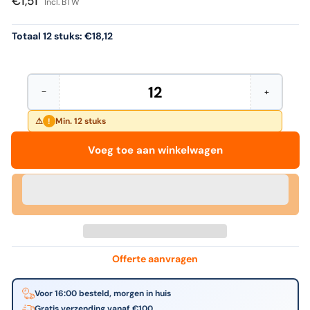
€1,51
Incl. BTW
Totaal 12 stuks:
€18,12
−
+
Hoeveelheid
Aantal
Verhoog
verminderen
het
voor
aantal
Min. 12 stuks
!
Pentel
voor
-
Pentel
Voeg toe aan winkelwagen
Gelschrijver
-
bl107
Gelschrijve
energel-
bl107
x
energel-
m
x
rood
m
rood
Offerte aanvragen
Voor 16:00 besteld, morgen in huis
Gratis verzending vanaf €100