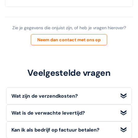
Zie je gegevens die onjuist zijn, of heb je vragen hierover?
Neem dan contact met ons op
Veelgestelde vragen
Wat zijn de verzendkosten?
Wij bieden
gratis verzending
voor bestellingen met een
Wat is de verwachte levertijd?
orderwaarde
vanaf €100 (excl. BTW)
. Voor bestellingen
onder dit bedrag geldt een standaard verzendtarief van
Voorradige artikelen die u op werkdagen bestelt, heeft u
€6,95
.
Kan ik als bedrijf op factuur betalen?
doorgaans de volgende werkdag
al in huis.