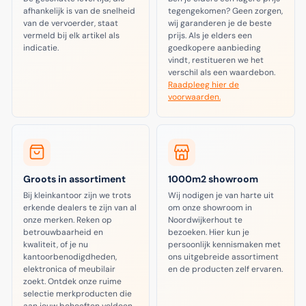
afhankelijk is van de snelheid
tegengekomen? Geen zorgen,
van de vervoerder, staat
wij garanderen je de beste
vermeld bij elk artikel als
prijs. Als je elders een
indicatie.
goedkopere aanbieding
vindt, restitueren we het
verschil als een waardebon.
Raadpleeg hier de
voorwaarden.
Groots in assortiment
1000m2 showroom
Bij kleinkantoor zijn we trots
Wij nodigen je van harte uit
erkende dealers te zijn van al
om onze showroom in
onze merken. Reken op
Noordwijkerhout te
betrouwbaarheid en
bezoeken. Hier kun je
kwaliteit, of je nu
persoonlijk kennismaken met
kantoorbenodigdheden,
ons uitgebreide assortiment
elektronica of meubilair
en de producten zelf ervaren.
zoekt. Ontdek onze ruime
selectie merkproducten die
aan jouw behoeften voldoen.