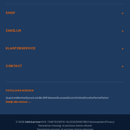
SHOP
ZAKELIJK
KLANTENSERVICE
CONTACT
POPULAIRE MERKEN
Quantore
Brother
Epson
Leitz
Bic
3M
Fellowes
Bruynzeel
Scotch
Oxford
Esselte
Pentel
Parker
Bekijk alle merken →
© 2026
kleinkantoor
|
KVK: 73497931
|
BTW: NL002059807B62
|
Voorwaarden
|
Privacy
|
Translation missing: nl.sections.footer.refund
|
Translation missing: nl.sections.footer.shipping
|