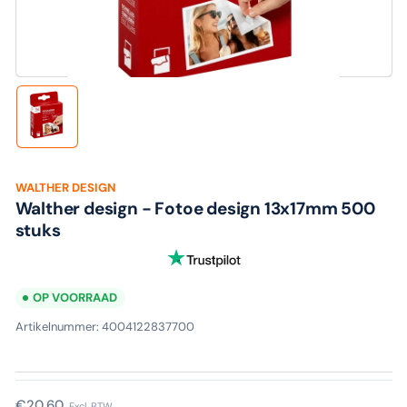
media
1
in
modaal
Laad
afbeelding
1
in
galerijweergave
WALTHER DESIGN
Walther design - Fotoe design 13x17mm 500
stuks
OP VOORRAAD
Artikelnummer:
4004122837700
Normale
€20,60
Excl. BTW