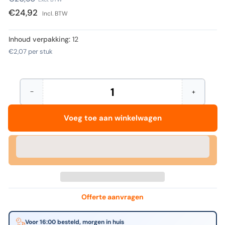
prijs
€24,92
Incl. BTW
Inhoud verpakking:
12
€2,07
per stuk
−
+
Hoeveelheid
Aantal
Verhoog
verminderen
het
voor
aantal
Voeg toe aan winkelwagen
Walther
voor
design
Walther
-
design
Fotoe
-
design
Fotoe
13x17mm
design
500
13x17mm
stuks
500
stuks
Offerte aanvragen
Voor 16:00 besteld, morgen in huis