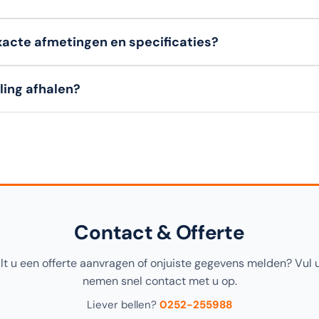
 hebben een
bedenktermijn van 14 dagen
om een artikel (in o
xacte afmetingen en specificaties?
 klanten (B2B)
kunnen niet retourneren. Bekijk onze retourvoo
ils, materialen en afmetingen
van dit artikel vindt u in de
s
lling afhalen?
gina, alsook in de productomschrijving bovenaan.
ing
gratis afhalen
in onze
1000m² showroom in Noordwijke
ens het afrekenen.
Contact & Offerte
ilt u een offerte aanvragen of onjuiste gegevens melden? Vul 
nemen snel contact met u op.
Liever bellen?
0252-255988