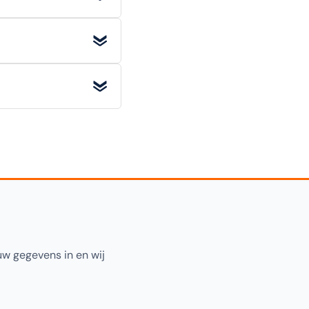
riginele staat) retour
rwaarden voor alle
pecificatiesectie
rhout
. Selecteer
uw gegevens in en wij