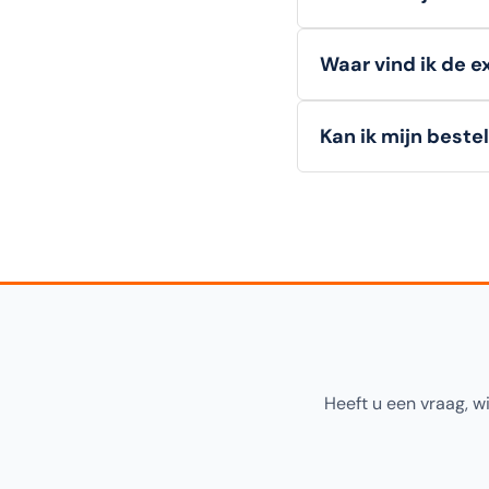
Particuliere klanten
Waar vind ik de e
te melden.
Zakelijke
details.
Alle
technische deta
Kan ik mijn beste
hieronder op deze pa
Ja! U kunt uw bestell
"Click & Collect" tijd
Heeft u een vraag, w