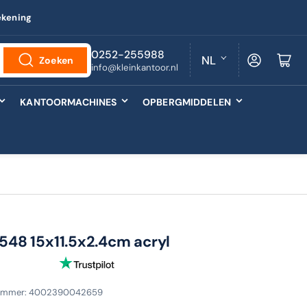
ekening
T
0252-255988
Log in
Minikarretj
NL
Zoeken
info@kleinkantoor.nl
a
a
KANTOORMACHINES
OPBERGMIDDELEN
l
19548 15x11.5x2.4cm acryl
nummer:
4002390042659