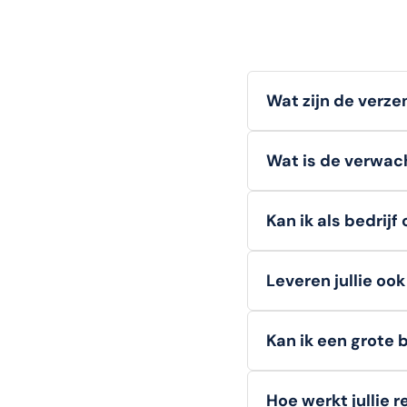
Wat zijn de verz
Wij bieden
gratis v
Wat is de verwach
bestellingen onder d
Voorradige artikelen
Kan ik als bedrijf
Ja, zakelijke klanten
Leveren jullie oo
tijdens het afrekenen
Zeker!
Zowel consume
Kan ik een grote 
Absoluut.
Voor veel a
Hoe werkt jullie 
vraagt u eenvoudig 