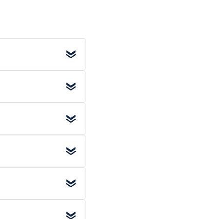
 (excl. BTW)
. Voor
 werkdag
al in huis.
en
. Kies deze optie
oudig bestellen.
eer grote afnames