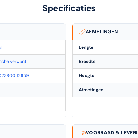
Specificaties
AFMETINGEN
l
Lengte
nche verwant
Breedte
02390042659
Hoogte
Afmetingen
VOORRAAD & LEVER