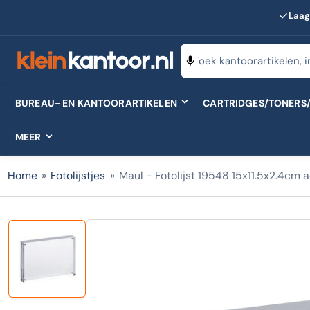
Laag
Zoeken
naar
producten
BUREAU- EN KANTOORARTIKELEN
CARTRIDGES/TONERS/
MEER
Home
»
Fotolijstjes
»
Maul - Fotolijst 19548 15x11.5x2.4cm a
Laad
afbeelding
1
in