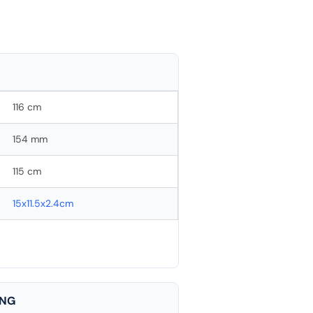
116 cm
154 mm
115 cm
15x11.5x2.4cm
ING