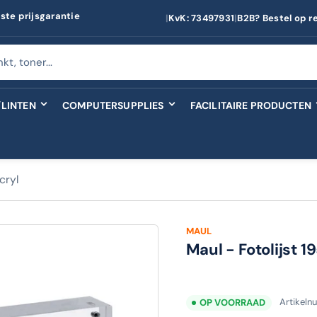
ste prijsgarantie
|
KvK: 73497931
|
B2B? Bestel op r
LINTEN
COMPUTERSUPPLIES
FACILITAIRE PRODUCTEN
cryl
MAUL
Maul - Fotolijst 
Artikel
OP VOORRAAD