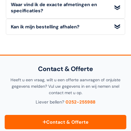
Waar vind ik de exacte afmetingen en
dagen
om een artikel (in originele staat) retour te melden.
specificaties?
Zakelijke klanten (B2B)
kunnen niet retourneren. Bekijk
onze retourvoorwaarden voor alle details.
Alle
technische details, materialen en afmetingen
van
Kan ik mijn bestelling afhalen?
dit artikel vindt u in de
specificatiesectie
hieronder op
deze pagina, alsook in de productomschrijving bovenaan.
Ja! U kunt uw bestelling
gratis afhalen
in onze
1000m²
showroom in Noordwijkerhout
. Selecteer "Click &
Collect" tijdens het afrekenen.
Contact & Offerte
Heeft u een vraag, wilt u een offerte aanvragen of onjuiste
gegevens melden? Vul uw gegevens in en wij nemen snel
contact met u op.
Liever bellen?
0252-255988
Contact & Offerte