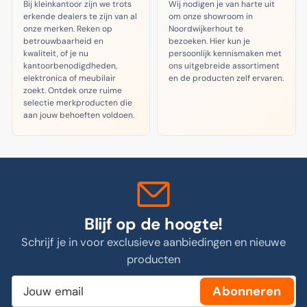
Bij kleinkantoor zijn we trots
Wij nodigen je van harte uit
erkende dealers te zijn van al
om onze showroom in
onze merken. Reken op
Noordwijkerhout te
betrouwbaarheid en
bezoeken. Hier kun je
kwaliteit, of je nu
persoonlijk kennismaken met
kantoorbenodigdheden,
ons uitgebreide assortiment
elektronica of meubilair
en de producten zelf ervaren.
zoekt. Ontdek onze ruime
selectie merkproducten die
aan jouw behoeften voldoen.
Blijf op de hoogte!
Schrijf je in voor exclusieve aanbiedingen en nieuwe
producten
Jouw
Abonneren
email