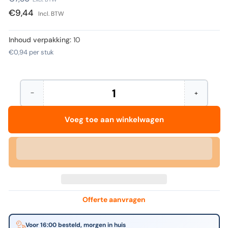
prijs
€9,44
Incl. BTW
Inhoud verpakking:
10
€0,94
per stuk
−
+
Hoeveelheid
Aantal
Verhoog
verminderen
het
voor
aantal
Voeg toe aan winkelwagen
Avery
voor
Zweckform
Avery
-
Zweckfor
Etiket
-
avery
Etiket
3010
avery
rond
3010
8mm
rond
rood
8mm
416st
rood
Offerte aanvragen
|
416st
10
|
stuks
10
Voor 16:00 besteld, morgen in huis
stuks