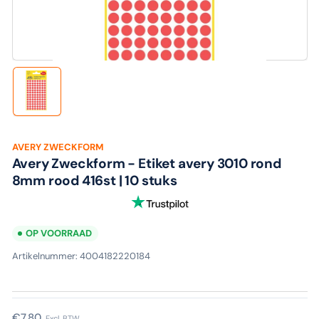
media
1
in
modaal
Laad
afbeelding
1
in
galerijweergave
AVERY ZWECKFORM
Avery Zweckform - Etiket avery 3010 rond
8mm rood 416st | 10 stuks
OP VOORRAAD
Artikelnummer:
4004182220184
Normale
€7,80
Excl. BTW