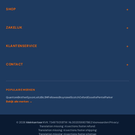
SHOP
ZAKELIJK
KLANTENSERVICE
CONTACT
POPULAIRE MERKEN
Quantore
Brother
Epson
Leitz
Bic
3M
Fellowes
Bruynzeel
Scotch
Oxford
Esselte
Pentel
Parker
Bekijk alle merken →
© 2026
kleinkantoor
|
KVK: 73497931
|
BTW: NL002059807B62
|
Voorwaarden
|
Privacy
|
Translation missing: nl.sections.footer.refund
|
Translation missing: nl.sections.footer.shipping
|
Translation missing: nl.sections.footer.sitemap