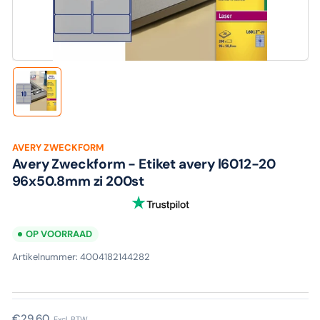
media
1
in
modaal
Laad
afbeelding
1
in
galerijweergave
AVERY ZWECKFORM
Avery Zweckform - Etiket avery l6012-20
96x50.8mm zi 200st
OP VOORRAAD
Artikelnummer:
4004182144282
Normale
€29,60
Excl. BTW