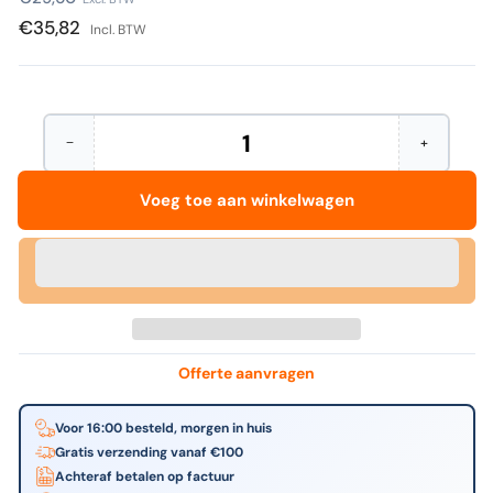
prijs
€35,82
Incl. BTW
−
+
Hoeveelheid
Aantal
Verhoog
verminderen
het
voor
aantal
Voeg toe aan winkelwagen
Avery
voor
Zweckform
Avery
-
Zweckfor
Etiket
-
avery
Etiket
l6012-
avery
20
l6012-
96x50.8mm
20
zi
96x50.8m
200st
zi
Offerte aanvragen
200st
Voor 16:00 besteld, morgen in huis
Gratis verzending vanaf €100
Achteraf betalen op factuur