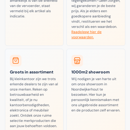
afhankelijk is van de snelheid
tegengekomen? Geen zorgen,
van de vervoerder, staat
wij garanderen je de beste
vermeld bij elk artikel als
prijs. Als je elders een
indicatie.
goedkopere aanbieding
vindt, restitueren we het
verschil als een waardebon.
Raadpleeg hier de
voorwaarden.
Groots in assortiment
1000m2 showroom
Bij kleinkantoor zijn we trots
Wij nodigen je van harte uit
erkende dealers te zijn van al
om onze showroom in
onze merken. Reken op
Noordwijkerhout te
betrouwbaarheid en
bezoeken. Hier kun je
kwaliteit, of je nu
persoonlijk kennismaken met
kantoorbenodigdheden,
ons uitgebreide assortiment
elektronica of meubilair
en de producten zelf ervaren.
zoekt. Ontdek onze ruime
selectie merkproducten die
aan jouw behoeften voldoen.