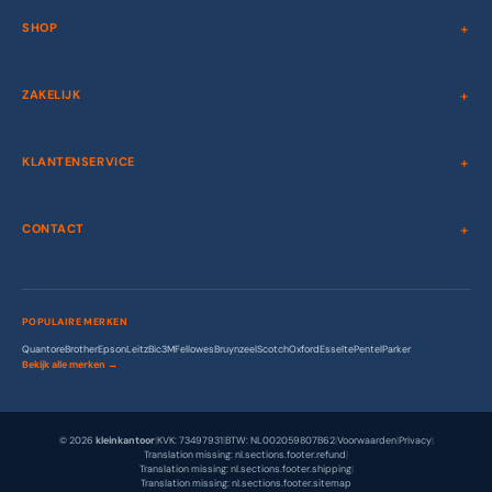
SHOP
ZAKELIJK
KLANTENSERVICE
CONTACT
POPULAIRE MERKEN
Quantore
Brother
Epson
Leitz
Bic
3M
Fellowes
Bruynzeel
Scotch
Oxford
Esselte
Pentel
Parker
Bekijk alle merken →
© 2026
kleinkantoor
|
KVK: 73497931
|
BTW: NL002059807B62
|
Voorwaarden
|
Privacy
|
Translation missing: nl.sections.footer.refund
|
Translation missing: nl.sections.footer.shipping
|
Translation missing: nl.sections.footer.sitemap