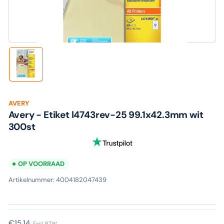
media
1
in
modaal
Laad
afbeelding
1
in
galerijweergave
AVERY
Avery - Etiket l4743rev-25 99.1x42.3mm wit
300st
OP VOORRAAD
Artikelnummer:
4004182047439
Normale
€15,14
Excl. BTW