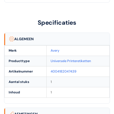
Specificaties
ALGEMEEN
Merk
Avery
Producttype
Universele Printeretiketten
Artikelnummer
4004182047439
Aantal stuks
1
Inhoud
1
AFMETINGEN