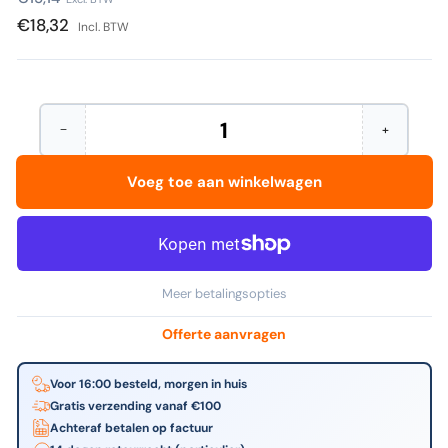
prijs
€18,32
Incl. BTW
−
+
Hoeveelheid
Aantal
Verhoog
verminderen
het
voor
aantal
Voeg toe aan winkelwagen
Avery
voor
-
Avery
Etiket
-
l4743rev-
Etiket
25
l4743rev-
99.1x42.3mm
25
wit
99.1x42.3
Meer betalingsopties
300st
wit
300st
Offerte aanvragen
Voor 16:00 besteld, morgen in huis
Gratis verzending vanaf €100
Achteraf betalen op factuur