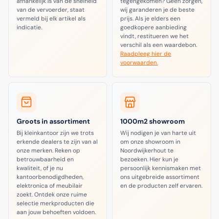
afhankelijk is van de snelheid
tegengekomen? Geen zorgen,
van de vervoerder, staat
wij garanderen je de beste
vermeld bij elk artikel als
prijs. Als je elders een
indicatie.
goedkopere aanbieding
vindt, restitueren we het
verschil als een waardebon.
Raadpleeg hier de
voorwaarden.
Groots in assortiment
1000m2 showroom
Bij kleinkantoor zijn we trots
Wij nodigen je van harte uit
erkende dealers te zijn van al
om onze showroom in
onze merken. Reken op
Noordwijkerhout te
betrouwbaarheid en
bezoeken. Hier kun je
kwaliteit, of je nu
persoonlijk kennismaken met
kantoorbenodigdheden,
ons uitgebreide assortiment
elektronica of meubilair
en de producten zelf ervaren.
zoekt. Ontdek onze ruime
selectie merkproducten die
aan jouw behoeften voldoen.