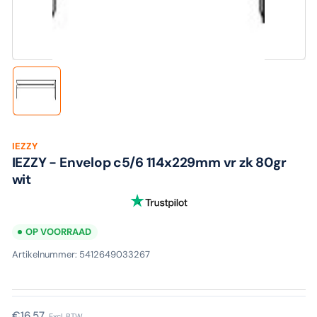
media
1
in
modaal
Laad
afbeelding
1
in
galerijweergave
IEZZY
IEZZY - Envelop c5/6 114x229mm vr zk 80gr
wit
OP VOORRAAD
Artikelnummer:
5412649033267
Normale
€16,57
Excl. BTW