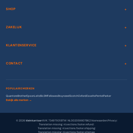
SHOP
ZAKELIJK
KLANTENSERVICE
CONTACT
POPULAIRE MERKEN
Quantore
Brother
Epson
Leitz
Bic
3M
Fellowes
Bruynzeel
Scotch
Oxford
Esselte
Pentel
Parker
Bekijk alle merken →
© 2026
kleinkantoor
|
KVK: 73497931
|
BTW: NL002059807B62
|
Voorwaarden
|
Privacy
|
Translation missing: nl.sections.footer.refund
|
Translation missing: nl.sections.footer.shipping
|
Translation missing: nl.sections.footer.sitemap