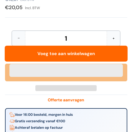
prijs
€20,05
Incl. BTW
−
+
Hoeveelheid
Aantal
Verhoog
verminderen
het
voor
aantal
Voeg toe aan winkelwagen
IEZZY
voor
-
IEZZY
Envelop
-
c5/6
Envelop
114x229mm
c5/6
vr
114x229m
zk
vr
80gr
zk
wit
80gr
wit
Offerte aanvragen
Voor 16:00 besteld, morgen in huis
Gratis verzending vanaf €100
Achteraf betalen op factuur