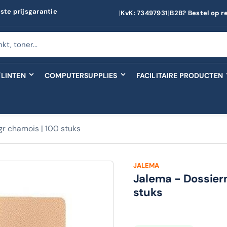
ste prijsgarantie
|
KvK: 73497931
|
B2B? Bestel op r
LINTEN
COMPUTERSUPPLIES
FACILITAIRE PRODUCTEN
r chamois | 100 stuks
JALEMA
Jalema - Dossierm
stuks