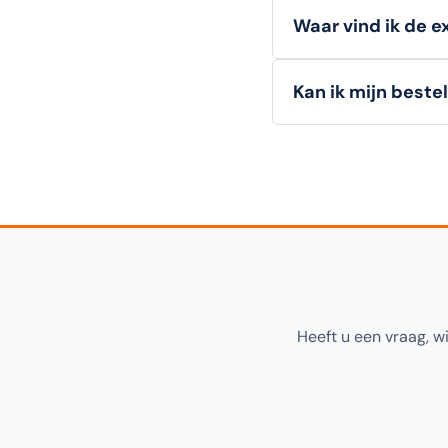
Particuliere klanten
Waar vind ik de e
te melden.
Zakelijke
details.
Alle
technische deta
Kan ik mijn beste
hieronder op deze pa
Ja! U kunt uw bestell
"Click & Collect" tijd
Heeft u een vraag, w