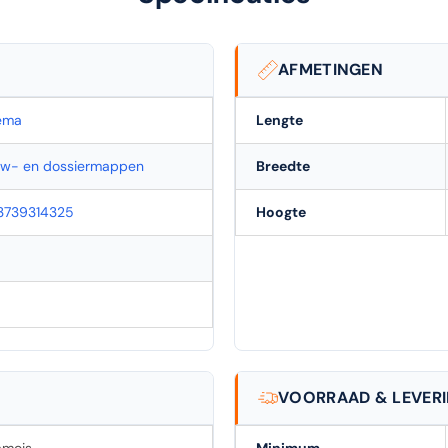
AFMETINGEN
ema
Lengte
w- en dossiermappen
Breedte
3739314325
Hoogte
VOORRAAD & LEVER