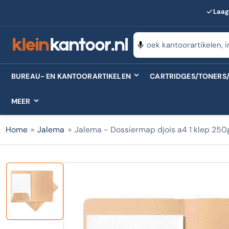
Laag
Zoeken
naar
producten
BUREAU- EN KANTOORARTIKELEN
CARTRIDGES/TONERS/
MEER
Home
»
Jalema
»
Jalema - Dossiermap djois a4 1 klep 250g
Laad
afbeelding
1
in