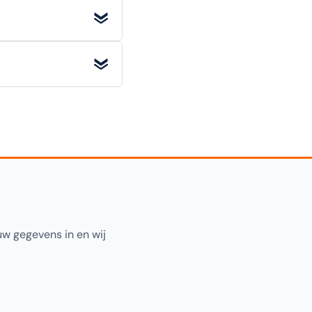
riginele staat) retour
rwaarden voor alle
pecificatiesectie
rhout
. Selecteer
uw gegevens in en wij