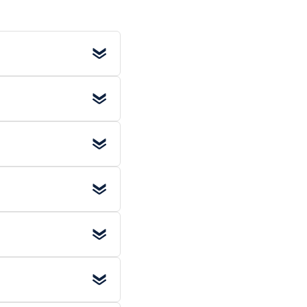
 (excl. BTW)
. Voor
 werkdag
al in huis.
en
. Kies deze optie
oudig bestellen.
eer grote afnames