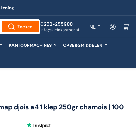
ekening
T
0252-255988
Log in
Minikarretj
NL
Zoeken
info@kleinkantoor.nl
a
a
KANTOORMACHINES
OPBERGMIDDELEN
l
ap djois a4 1 klep 250gr chamois | 100