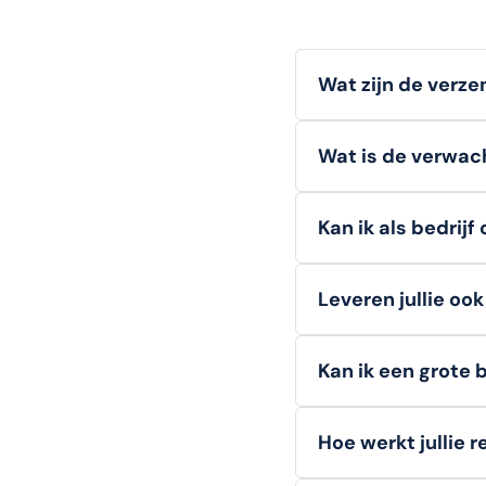
Wat zijn de verz
Wij bieden
gratis v
Wat is de verwach
bestellingen onder d
Voorradige artikelen
Kan ik als bedrijf
Ja, zakelijke klanten
Leveren jullie oo
tijdens het afrekenen
Zeker!
Zowel consume
Kan ik een grote 
Absoluut.
Voor veel a
Hoe werkt jullie 
vraagt u eenvoudig 