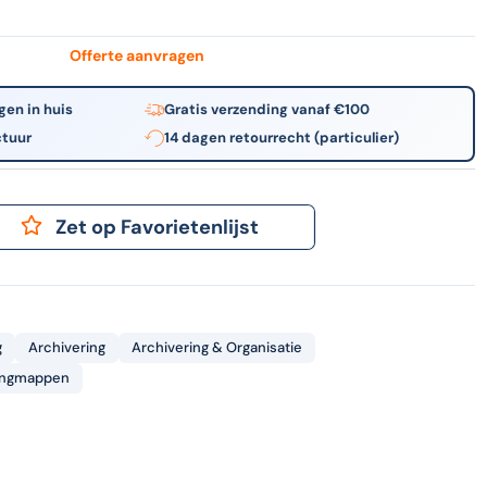
is
250gr
chamois
|
Offerte aanvragen
100
stuks
gen in huis
Gratis verzending vanaf €100
ctuur
14 dagen retourrecht (particulier)
Zet op Favorietenlijst
g
Archivering
Archivering & Organisatie
ngmappen