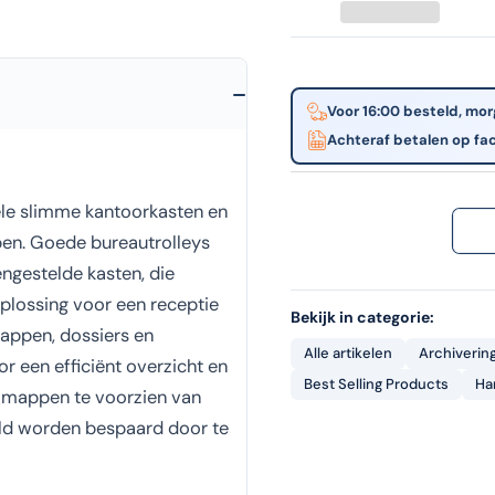
chamo
|
100
stuks
Voor 16:00 besteld, mor
Achteraf betalen op fa
 hele slimme kantoorkasten en
en. Goede bureautrolleys
ngestelde kasten, die
plossing voor een receptie
Bekijk in categorie:
mappen, dossiers en
Alle artikelen
Archiverin
r een efficiënt overzicht en
Best Selling Products
Ha
n mappen te voorzien van
geld worden bespaard door te