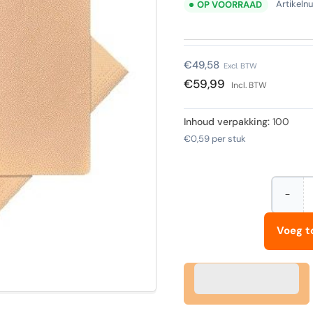
Artikel
OP VOORRAAD
Normale
€49,58
Excl. BTW
prijs
€59,99
Incl. BTW
Inhoud verpakking:
100
€0,59
per stuk
−
Hoevee
Aantal
vermi
voor
Voeg t
Jalem
-
Dossi
djois
a4
1
klep
250gr