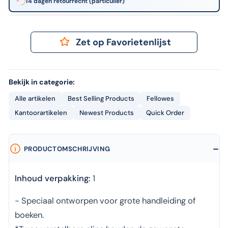
14 dagen retourrecht (particulier)
Zet op Favorietenlijst
Bekijk in categorie:
Alle artikelen
Best Selling Products
Fellowes
Kantoorartikelen
Newest Products
Quick Order
PRODUCTOMSCHRIJVING
Inhoud verpakking:
1
- Speciaal ontworpen voor grote handleiding of
boeken.