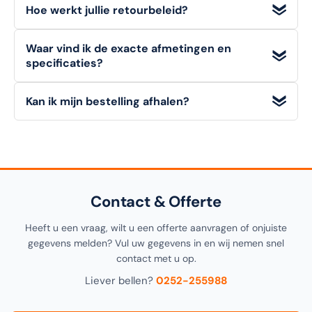
Hoe werkt jullie retourbeleid?
staffelkortingen
. Voor zeer grote afnames vraagt u
eenvoudig een
offerte op maat
aan via "Doe een bod".
Particuliere klanten hebben een
bedenktermijn van 14
Waar vind ik de exacte afmetingen en
dagen
om een artikel (in originele staat) retour te melden.
specificaties?
Zakelijke klanten (B2B)
kunnen niet retourneren. Bekijk
onze retourvoorwaarden voor alle details.
Alle
technische details, materialen en afmetingen
van
Kan ik mijn bestelling afhalen?
dit artikel vindt u in de
specificatiesectie
hieronder op
deze pagina, alsook in de productomschrijving bovenaan.
Ja! U kunt uw bestelling
gratis afhalen
in onze
1000m²
showroom in Noordwijkerhout
. Selecteer "Click &
Collect" tijdens het afrekenen.
Contact & Offerte
Heeft u een vraag, wilt u een offerte aanvragen of onjuiste
gegevens melden? Vul uw gegevens in en wij nemen snel
contact met u op.
Liever bellen?
0252-255988