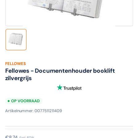
media
1
in
modaal
Laad
afbeelding
1
in
galerijweergave
FELLOWES
Fellowes - Documentenhouder booklift
zilvergrijs
OP VOORRAAD
Artikelnummer:
0077511211409
Normale
€8,74
Excl. BTW