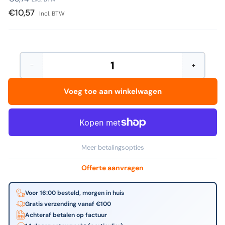
prijs
€10,57
Incl. BTW
−
+
Hoeveelheid
Aantal
Verhoog
verminderen
het
voor
aantal
Voeg toe aan winkelwagen
Fellowes
voor
-
Fellowes
Documentenhouder
-
booklift
Documente
zilvergrijs
booklift
zilvergrijs
Meer betalingsopties
Offerte aanvragen
Voor 16:00 besteld, morgen in huis
Gratis verzending vanaf €100
Achteraf betalen op factuur