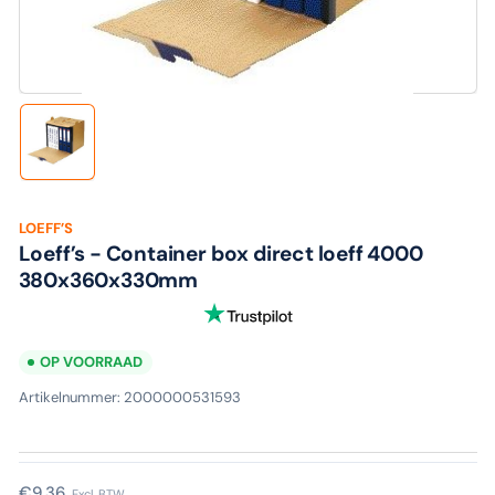
media
1
in
modaal
Laad
afbeelding
1
in
galerijweergave
LOEFF’S
Loeff’s - Container box direct loeff 4000
380x360x330mm
OP VOORRAAD
Artikelnummer:
2000000531593
Normale
€9,36
Excl. BTW