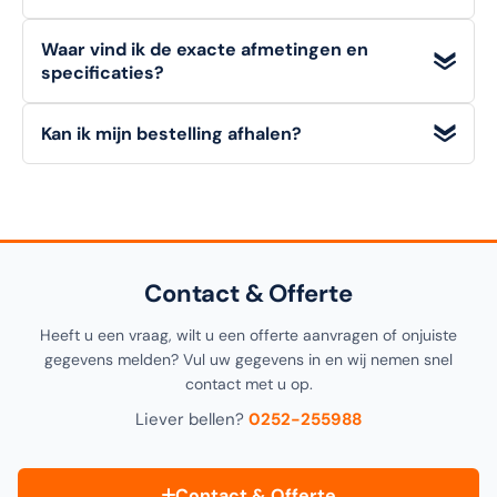
eenvoudig een
offerte op maat
aan via "Doe een bod".
Particuliere klanten hebben een
bedenktermijn van 14
Waar vind ik de exacte afmetingen en
dagen
om een artikel (in originele staat) retour te melden.
specificaties?
Zakelijke klanten (B2B)
kunnen niet retourneren. Bekijk
onze retourvoorwaarden voor alle details.
Alle
technische details, materialen en afmetingen
van
Kan ik mijn bestelling afhalen?
dit artikel vindt u in de
specificatiesectie
hieronder op
deze pagina, alsook in de productomschrijving bovenaan.
Ja! U kunt uw bestelling
gratis afhalen
in onze
1000m²
showroom in Noordwijkerhout
. Selecteer "Click &
Collect" tijdens het afrekenen.
Contact & Offerte
Heeft u een vraag, wilt u een offerte aanvragen of onjuiste
gegevens melden? Vul uw gegevens in en wij nemen snel
contact met u op.
Liever bellen?
0252-255988
Contact & Offerte