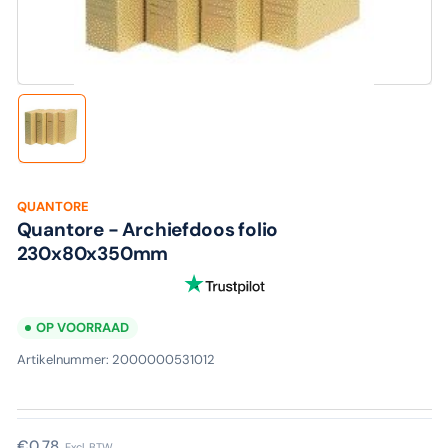
media
1
in
modaal
Laad
afbeelding
1
in
galerijweergave
QUANTORE
Quantore - Archiefdoos folio
230x80x350mm
OP VOORRAAD
Artikelnummer:
2000000531012
Normale
€0,78
Excl. BTW