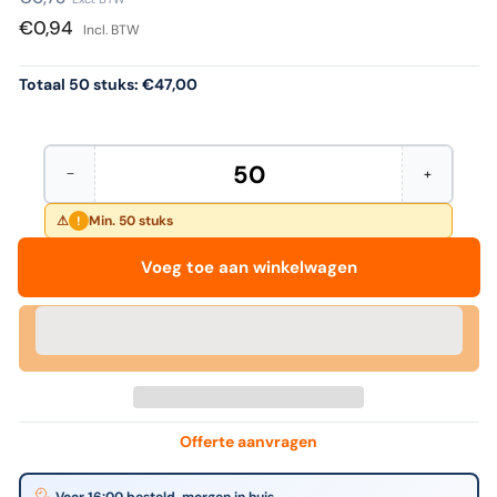
prijs
€0,94
Incl. BTW
Totaal 50 stuks:
€47,00
−
+
Hoeveelheid
Aantal
Verhoog
verminderen
het
voor
aantal
Min. 50 stuks
!
Quantore
voor
-
Quantore
Voeg toe aan winkelwagen
Archiefdoos
-
folio
Archiefdoo
230x80x350mm
folio
230x80x3
Offerte aanvragen
Voor 16:00 besteld, morgen in huis