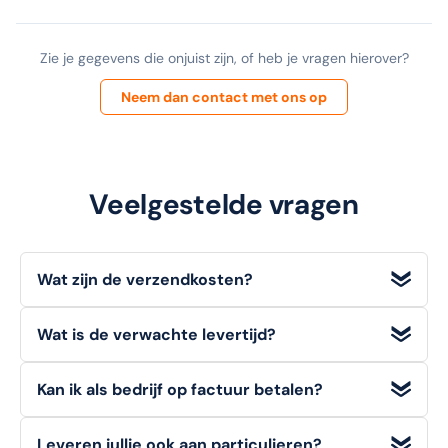
Zie je gegevens die onjuist zijn, of heb je vragen hierover?
Neem dan contact met ons op
Veelgestelde vragen
Wat zijn de verzendkosten?
Wij bieden
gratis verzending
voor bestellingen met een
Wat is de verwachte levertijd?
orderwaarde
vanaf €100 (excl. BTW)
. Voor bestellingen
onder dit bedrag geldt een standaard verzendtarief van
Voorradige artikelen die u op werkdagen bestelt, heeft u
€6,95
.
Kan ik als bedrijf op factuur betalen?
doorgaans de volgende werkdag
al in huis.
Ja, zakelijke klanten kunnen bij ons eenvoudig en veilig
Leveren jullie ook aan particulieren?