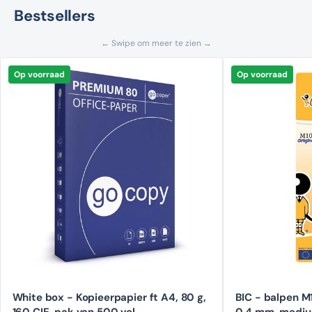
Bestsellers
← Swipe om meer te zien →
Op voorraad
Op voorraad
White box - Kopieerpapier ft A4, 80 g,
BIC - balpen M10 Clic schrijfbreedte