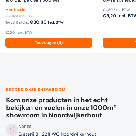
160 CIE, pak van 500 vel
0,4 mm, medium
+ 1 gratis
Min. 5 stuks
€4,30
Excl. BTW
€5,20
Incl. BT
€5,01
/st excl. BTW
€30,30
Incl. BTW
Totaal 5 stuks:
€25,04
excl. BTW
Toevoegen (5)
BEZOEK ONZE SHOWROOM
Kom onze producten in het echt
bekijken en voelen in onze 1000m²
showroom in Noordwijkerhout.
ADRES
Gieterij 31, 2211 WC Noordwijkerhout