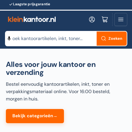
Laagste prijsgarantie
Snelle levering
Log in
Minikarretje openen
Zoeken
Zoeken
naar
Alles voor jouw kantoor en
producten
verzending
Bestel eenvoudig kantoorartikelen, inkt, toner en
verpakkingsmateriaal online. Voor 16:00 besteld,
morgen in huis.
Bekijk categorieën
→